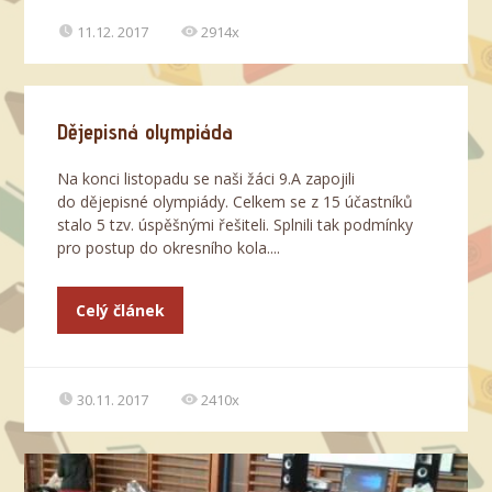
11.12. 2017
2914x
Dějepisná olympiáda
Na konci listopadu se naši žáci 9.A zapojili
do dějepisné olympiády. Celkem se z 15 účastníků
stalo 5 tzv. úspěšnými řešiteli. Splnili tak podmínky
pro postup do okresního kola....
Celý článek
30.11. 2017
2410x