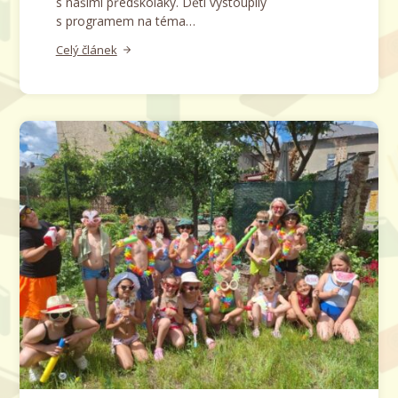
s našimi předškoláky. Děti vystoupily
s programem na téma…
Celý článek