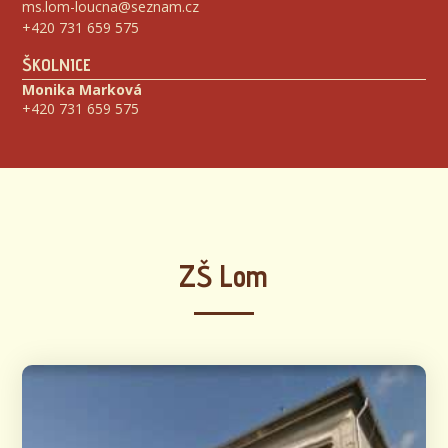
ms.lom-loucna@seznam.cz
+420 731 659 575
ŠKOLNICE
Monika Marková
+420 731 659 575
ZŠ Lom