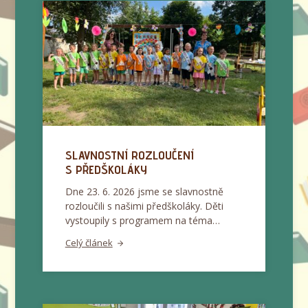
SLAVNOSTNÍ ROZLOUČENÍ
S PŘEDŠKOLÁKY
Dne 23. 6. 2026 jsme se slavnostně
rozloučili s našimi předškoláky. Děti
vystoupily s programem na téma…
Celý článek