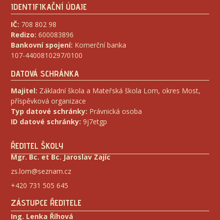
IDENTIFIKAČNÍ ÚDAJE
IČ:
708 802 98
Redizo:
600083896
Bankovní spojení:
Komerční banka
107-4400810297/0100
DATOVÁ SCHRÁNKA
Majitel:
Základní škola a Mateřská škola Lom, okres Most,
příspěvková organizace
Typ datové schránky:
Právnická osoba
ID datové schránky:
9j7etgp
ŘEDITEL ŠKOLY
Mgr. Bc. et Bc. Jaroslav Zajíc
zs.lom@seznam.cz
+420 731 505 645
ZÁSTUPCE ŘEDITELE
Ing. Lenka Říhová