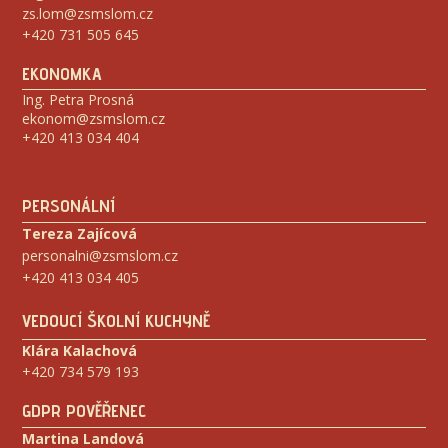
zs.lom@zsmslom.cz
+420 731 505 645
EKONOMKA
Ing. Petra Prosná
ekonom@zsmslom.cz
+420 413 034 404
PERSONÁLNÍ
Tereza Zajícová
personalni@zsmslom.cz
+420 413 034 405
VEDOUCÍ ŠKOLNÍ KUCHYNĚ
Klára Kalachová
+420 734 579 193
GDPR POVĚŘENEC
Martina Landová