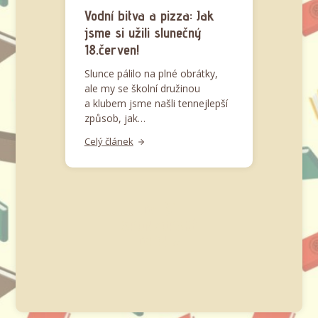
Vodní bitva a pizza: Jak
jsme si užili slunečný
18.červen!
​Slunce pálilo na plné obrátky,
ale my se školní družinou
a klubem jsme našli tennejlepší
způsob, jak…
Celý článek
DALŠÍ
SPONZORSKÉ
DARY »