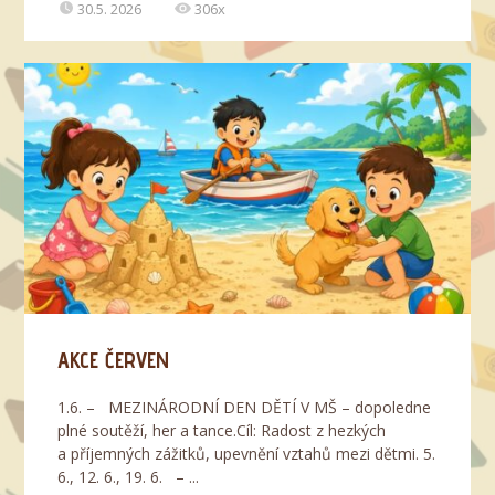
30.5. 2026
306x
AKCE ČERVEN
1.6. – MEZINÁRODNÍ DEN DĚTÍ V MŠ – dopoledne
plné soutěží, her a tance.Cíl: Radost z hezkých
a příjemných zážitků, upevnění vztahů mezi dětmi. 5.
6., 12. 6., 19. 6. – ...