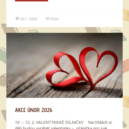
30.1. 2026
553x
AKCE ÚNOR 2026
10. – 12. 2. VALENTÝNSKÉ DÍLNIČKY Na třídách si
děti budou vyrábět valentýnky – přáníčka pro své