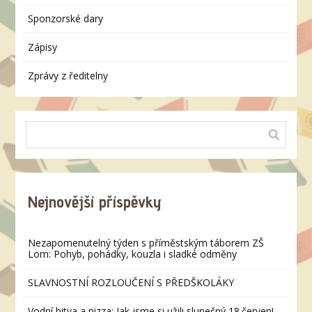
Sponzorské dary
Zápisy
Zprávy z ředitelny
Nejnovější příspěvky
Nezapomenutelný týden s příměstským táborem ZŠ
Lom: Pohyb, pohádky, kouzla i sladké odměny
SLAVNOSTNÍ ROZLOUČENÍ S PŘEDŠKOLÁKY
Vodní bitva a pizza: Jak jsme si užili slunečný 18.červen!