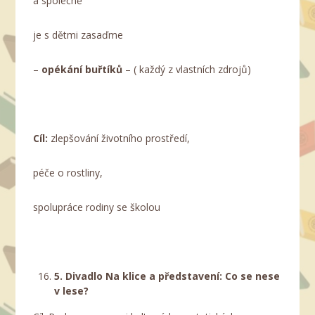
a společně
je s dětmi zasaďme
–
opékání buřtíků
– ( každý z vlastních zdrojů)
Cíl:
zlepšování životního prostředí,
péče o rostliny,
spolupráce rodiny se školou
5. Divadlo Na klice a představení: Co se nese
v lese?