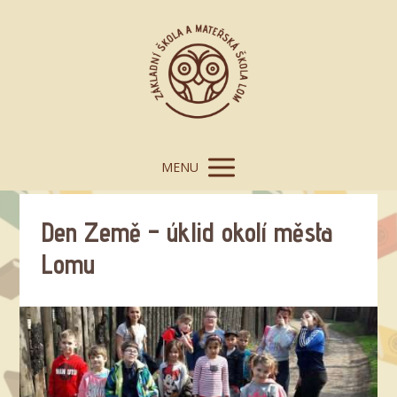
MENU
Den Země – úklid okolí města
Lomu