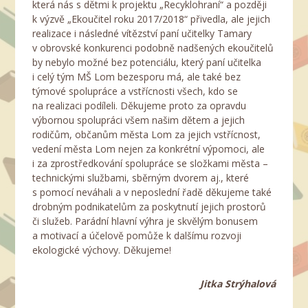
která nás s dětmi k projektu „Recyklohraní“ a později
k výzvě „Ekoučitel roku 2017/2018“ přivedla, ale jejich
realizace i následné vítězství paní učitelky Tamary
v obrovské konkurenci podobně nadšených ekoučitelů
by nebylo možné bez potenciálu, který paní učitelka
i celý tým MŠ Lom bezesporu má, ale také bez
týmové spolupráce a vstřícnosti všech, kdo se
na realizaci podíleli. Děkujeme proto za opravdu
výbornou spolupráci všem našim dětem a jejich
rodičům, občanům města Lom za jejich vstřícnost,
vedení města Lom nejen za konkrétní výpomoci, ale
i za zprostředkování spolupráce se složkami města –
technickými službami, sběrným dvorem aj., které
s pomocí neváhali a v neposlední řadě děkujeme také
drobným podnikatelům za poskytnutí jejich prostorů
či služeb. Parádní hlavní výhra je skvělým bonusem
a motivací a účelově pomůže k dalšímu rozvoji
ekologické výchovy. Děkujeme!
Jitka Strýhalová