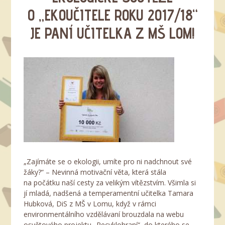
O „EKOUČITELE ROKU 2017/18“
JE PANÍ UČITELKA Z MŠ LOM!
„Zajímáte se o ekologii, umíte pro ni nadchnout své
žáky?“ – Nevinná motivační věta, která stála
na počátku naší cesty za velikým vítězstvím. Všimla si
jí mladá, nadšená a temperamentní učitelka Tamara
Hubková, DiS z MŠ v Lomu, když v rámci
environmentálního vzdělávaní brouzdala na webu
osvětového projektu „Recyklohraní“, do kterého se