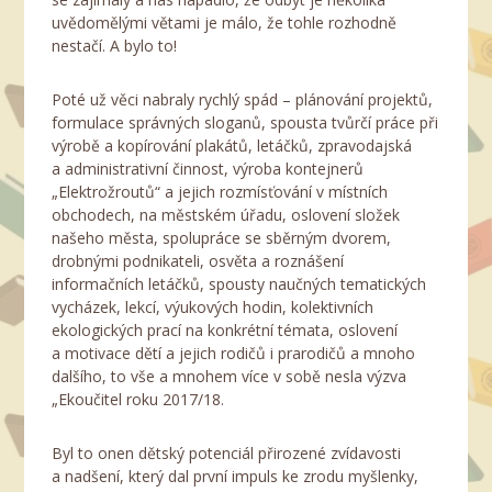
uvědomělými větami je málo, že tohle rozhodně
nestačí. A bylo to!
Poté už věci nabraly rychlý spád – plánování projektů,
formulace správných sloganů, spousta tvůrčí práce při
výrobě a kopírování plakátů, letáčků, zpravodajská
a administrativní činnost, výroba kontejnerů
„Elektrožroutů“ a jejich rozmísťování v místních
obchodech, na městském úřadu, oslovení složek
našeho města, spolupráce se sběrným dvorem,
drobnými podnikateli, osvěta a roznášení
informačních letáčků, spousty naučných tematických
vycházek, lekcí, výukových hodin, kolektivních
ekologických prací na konkrétní témata, oslovení
a motivace dětí a jejich rodičů i prarodičů a mnoho
dalšího, to vše a mnohem více v sobě nesla výzva
„Ekoučitel roku 2017/18.
Byl to onen dětský potenciál přirozené zvídavosti
a nadšení, který dal první impuls ke zrodu myšlenky,