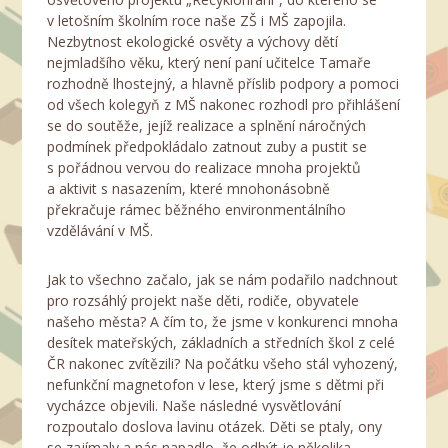
v letošním školním roce naše ZŠ i MŠ zapojila.
Nezbytnost ekologické osvěty a výchovy dětí
nejmladšího věku, který není paní učitelce Tamaře
rozhodně lhostejný, a hlavně příslib podpory a pomoci
od všech kolegyň z MŠ nakonec rozhodl pro přihlášení
se do soutěže, jejíž realizace a splnění náročných
podmínek předpokládalo zatnout zuby a pustit se
s pořádnou vervou do realizace mnoha projektů
a aktivit s nasazením, které mnohonásobně
překračuje rámec běžného environmentálního
vzdělávání v MŠ.
Jak to všechno začalo, jak se nám podařilo nadchnout
pro rozsáhlý projekt naše děti, rodiče, obyvatele
našeho města? A čím to, že jsme v konkurenci mnoha
desítek mateřských, základních a středních škol z celé
ČR nakonec zvítězili? Na počátku všeho stál vyhozený,
nefunkční magnetofon v lese, který jsme s dětmi při
vycházce objevili. Naše následné vysvětlování
rozpoutalo doslova lavinu otázek. Děti se ptaly, ony
se zajímaly a nás napadlo, že odbýt je několika