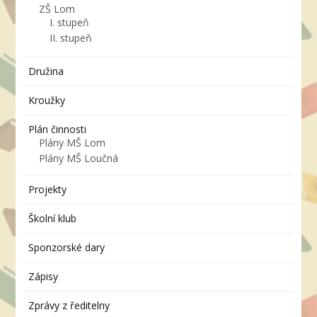
ZŠ Lom
I. stupeň
II. stupeň
Družina
Kroužky
Plán činnosti
Plány MŠ Lom
Plány MŠ Loučná
Projekty
Školní klub
Sponzorské dary
Zápisy
Zprávy z ředitelny