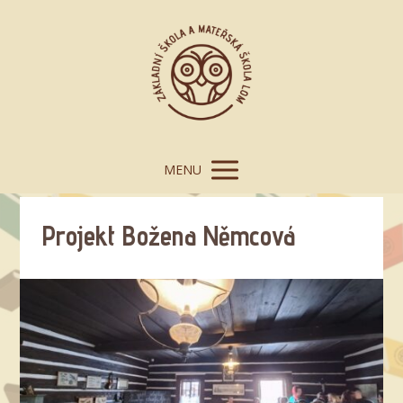
MENU
Projekt Božena Němcová