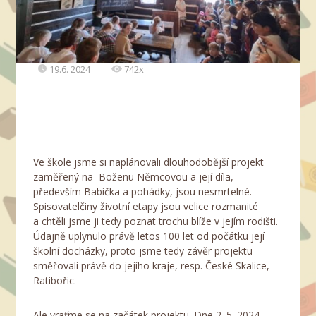
19.6. 2024
742x
Ve škole jsme si naplánovali dlouhodobější projekt
zaměřený na Boženu Němcovou a její díla,
především Babička a pohádky, jsou nesmrtelné.
Spisovatelčiny životní etapy jsou velice rozmanité
a chtěli jsme ji tedy poznat trochu blíže v jejím rodišti.
Údajně uplynulo právě letos 100 let od počátku její
školní docházky, proto jsme tedy závěr projektu
směřovali právě do jejího kraje, resp. České Skalice,
Ratibořic.
Ale vraťme se na začátek projektu. Dne 2. 5. 2024