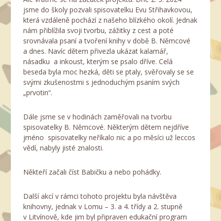
jsme do školy pozvali spisovatelku Evu Střihavkovou,
která vzdáleně pochází z našeho blízkého okolí. Jednak
nám přiblížila svoji tvorbu, zážitky z cest a poté
srovnávala psaní a tvoření knihy v době B. Němcové
a dnes. Navíc dětem přivezla ukázat kalamář,
násadku a inkoust, kterým se psalo dříve. Celá
beseda byla moc hezká, děti se ptaly, svěřovaly se se
svými zkušenostmi s jednoduchým psaním svých
„prvotin“.
Dále jsme se v hodinách zaměřovali na tvorbu
spisovatelky B. Němcové. Některým dětem nejdříve
jméno spisovatelky neříkalo nic a po měsíci už leccos
vědí, nabyly jisté znalosti.
Někteří začali číst Babičku a nebo pohádky.
Další akcí v rámci tohoto projektu byla návštěva
knihovny, jednak v Lomu – 3. a 4. třídy a 2. stupně
v Litvínově, kde jim byl připraven edukační program