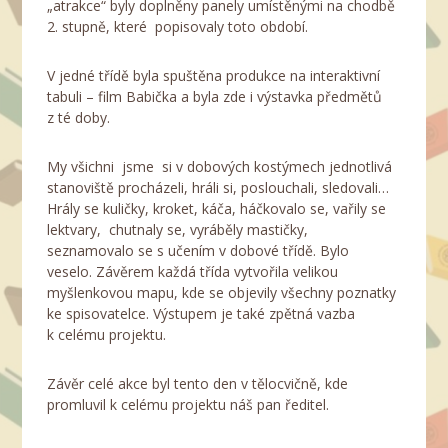
„atrakce“ byly doplněny panely umístěnými na chodbě
2. stupně, které popisovaly toto období.
V jedné třídě byla spuštěna produkce na interaktivní
tabuli – film Babička a byla zde i výstavka předmětů
z té doby.
My všichni jsme si v dobových kostýmech jednotlivá
stanoviště procházeli, hráli si, poslouchali, sledovali…
Hrály se kuličky, kroket, káča, háčkovalo se, vařily se
lektvary, chutnaly se, vyráběly mastičky,
seznamovalo se s učením v dobové třídě. Bylo
veselo. Závěrem každá třída vytvořila velikou
myšlenkovou mapu, kde se objevily všechny poznatky
ke spisovatelce. Výstupem je také zpětná vazba
k celému projektu.
Závěr celé akce byl tento den v tělocvičně, kde
promluvil k celému projektu náš pan ředitel.