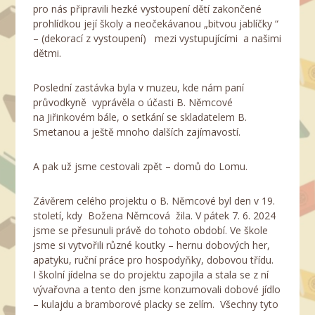
pro nás připravili hezké vystoupení dětí zakončené
prohlídkou její školy a neočekávanou „bitvou jablíčky “
– (dekorací z vystoupení) mezi vystupujícími a našimi
dětmi.
Poslední zastávka byla v muzeu, kde nám paní
průvodkyně vyprávěla o účasti B. Němcové
na Jiřinkovém bále, o setkání se skladatelem B.
Smetanou a ještě mnoho dalších zajímavostí.
A pak už jsme cestovali zpět – domů do Lomu.
Závěrem celého projektu o B. Němcové byl den v 19.
století, kdy Božena Němcová žila. V pátek 7. 6. 2024
jsme se přesunuli právě do tohoto období. Ve škole
jsme si vytvořili různé koutky – hernu dobových her,
apatyku, ruční práce pro hospodyňky, dobovou třídu.
I školní jídelna se do projektu zapojila a stala se z ní
vývařovna a tento den jsme konzumovali dobové jídlo
– kulajdu a bramborové placky se zelím. Všechny tyto