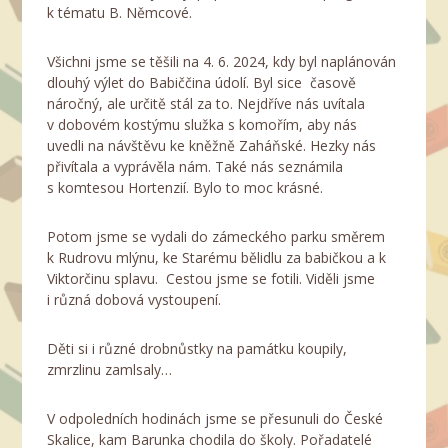
k tématu B. Němcové.
Všichni jsme se těšili na 4. 6. 2024, kdy byl naplánován
dlouhý výlet do Babiččina údolí. Byl sice časově
náročný, ale určitě stál za to. Nejdříve nás uvítala
v dobovém kostýmu služka s komořím, aby nás
uvedli na návštěvu ke kněžně Zaháňské. Hezky nás
přivítala a vyprávěla nám. Také nás seznámila
s komtesou Hortenzií. Bylo to moc krásné.
Potom jsme se vydali do zámeckého parku směrem
k Rudrovu mlýnu, ke Starému bělidlu za babičkou a k
Viktorčinu splavu. Cestou jsme se fotili. Viděli jsme
i různá dobová vystoupení.
Děti si i různé drobnůstky na památku koupily,
zmrzlinu zamlsaly…
V odpoledních hodinách jsme se přesunuli do České
Skalice, kam Barunka chodila do školy. Pořadatelé