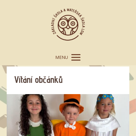
MENU
Vítání občánků