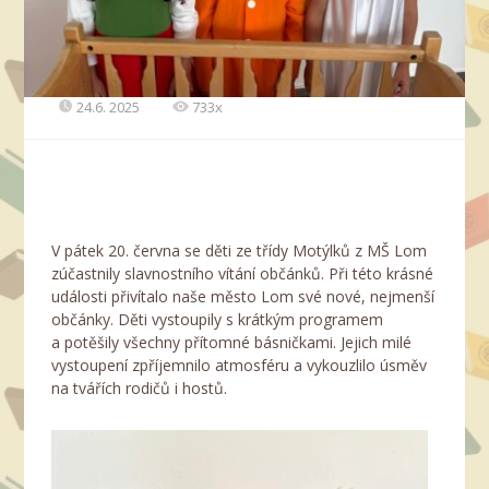
24.6. 2025
733x
V pátek 20. června se děti ze třídy Motýlků z MŠ Lom
zúčastnily slavnostního vítání občánků. Při této krásné
události přivítalo naše město Lom své nové, nejmenší
občánky. Děti vystoupily s krátkým programem
a potěšily všechny přítomné básničkami. Jejich milé
vystoupení zpříjemnilo atmosféru a vykouzlilo úsměv
na tvářích rodičů i hostů.