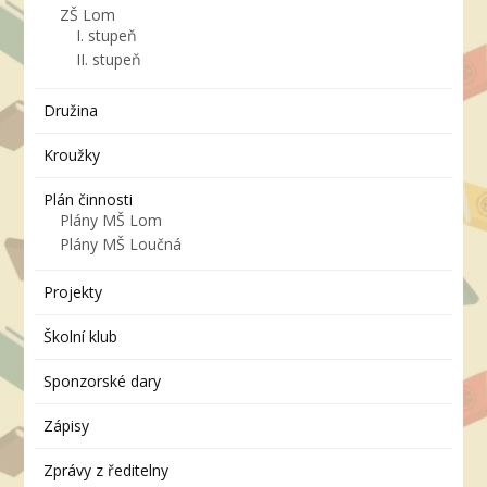
ZŠ Lom
I. stupeň
II. stupeň
Družina
Kroužky
Plán činnosti
Plány MŠ Lom
Plány MŠ Loučná
Projekty
Školní klub
Sponzorské dary
Zápisy
Zprávy z ředitelny