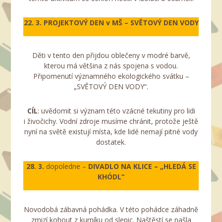
22. 3. PROJEKTOVÝ DEN v MŠ – SVĚTOVÝ DEN VODY
Děti v tento den přijdou oblečeny v modré barvě,
kterou má většina z nás spojena s vodou.
Připomenutí významného ekologického svátku –
„SVĚTOVÝ DEN VODY“.
CÍL
: uvědomit si význam této vzácné tekutiny pro lidi
i živočichy. Vodní zdroje musíme chránit, protože ještě
nyní na světě existují místa, kde lidé nemají pitné vody
dostatek.
28. 3.
dopoledne –
DIVADLO NA KLICE – „HLEDÁ SE
KHÓDL“
Novodobá zábavná pohádka. V této pohádce záhadně
zmizí kohout z kurníku od slepic. Naštěstí se našla