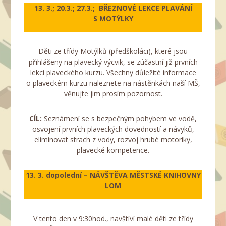
13. 3.; 20.3.; 27.3.; BŘEZNOVÉ
LEKCE PLAVÁNÍ
S MOTÝLKY
Děti ze třídy Motýlků (předškoláci), které jsou
přihlášeny na plavecký výcvik, se zúčastní již prvních
lekcí plaveckého kurzu. Všechny důležité informace
o plaveckém kurzu naleznete na nástěnkách naší MŠ,
věnujte jim prosím pozornost.
CÍL:
Seznámení se s bezpečným pohybem ve vodě,
osvojení prvních plaveckých dovedností a návyků,
eliminovat strach z vody, rozvoj hrubé motoriky,
plavecké kompetence.
13. 3.
dopolední – NÁVŠTĚVA MĚSTSKÉ KNIHOVNY
LOM
V tento den v 9:30hod., navštíví malé děti ze třídy