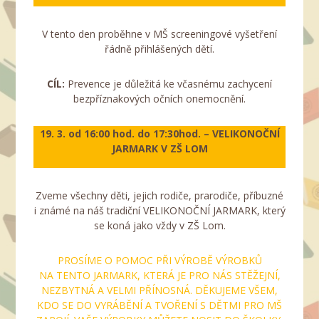
V tento den proběhne v MŠ screeningové vyšetření
řádně přihlášených dětí.
CÍL:
Prevence je důležitá ke včasnému zachycení
bezpříznakových očních onemocnění.
19. 3. od 16:00 hod. do 17:30hod. – VELIKONOČNÍ
JARMARK V ZŠ LOM
Zveme všechny děti, jejich rodiče, prarodiče, příbuzné
i známé na náš tradiční VELIKONOČNÍ JARMARK, který
se koná jako vždy v ZŠ Lom.
PROSÍME O POMOC PŘI VÝROBĚ VÝROBKŮ
NA TENTO JARMARK, KTERÁ JE PRO NÁS STĚŽEJNÍ,
NEZBYTNÁ A VELMI PŘÍNOSNÁ. DĚKUJEME VŠEM,
KDO SE DO VYRÁBĚNÍ A TVOŘENÍ S DĚTMI PRO MŠ