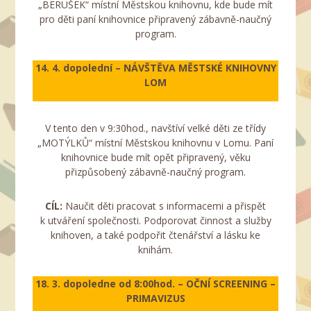
„BERUŠEK“ místní Městskou knihovnu, kde bude mít
pro děti paní knihovnice připravený zábavně-naučný
program.
14. 4. dopolední – NÁVŠTĚVA MĚSTSKÉ KNIHOVNY
LOM
V tento den v 9:30hod., navštíví velké děti ze třídy
„MOTÝLKŮ“ místní Městskou knihovnu v Lomu. Paní
knihovnice bude mít opět připravený, věku
přizpůsobený zábavně-naučný program.
CÍL:
Naučit děti pracovat s informacemi a přispět
k utváření společnosti. Podporovat činnost a služby
knihoven, a také podpořit čtenářství a lásku ke
knihám.
18. 3. dopoledne od 8:00hod. –
OČNÍ SCREENING –
PRIMAVIZUS