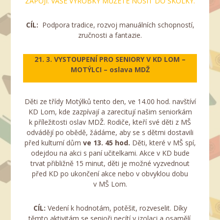
ZAPOJÍ. VAŠE VÝROBKY MŮŽETE NOSIT DO ŠKOLKY.
CÍL:
Podpora tradice, rozvoj manuálních schopností,
zručnosti a fantazie.
21. 3. VYSTOUPENÍ PRO SENIORY V KD LOM –
MOTÝLCI – oslava MDŽ
Děti ze třídy Motýlků tento den, ve 14.00 hod. navštíví
KD Lom, kde zazpívají a zarecitují našim seniorkám
k příležitosti oslav MDŽ. Rodiče, kteří své děti z MŠ
odvádějí po obědě, žádáme, aby se s dětmi dostavili
před kulturní dům
ve 13. 45 hod.
Děti, které v MŠ spí,
odejdou na akci s paní učitelkami. Akce v KD bude
trvat přibližně 15 minut, děti je možné vyzvednout
před KD po ukončení akce nebo v obvyklou dobu
v MŠ Lom.
CÍL:
Vedení k hodnotám, potěšit, rozveselit. Díky
těmto aktivitám se senioři necítí v izolaci a osamělí.