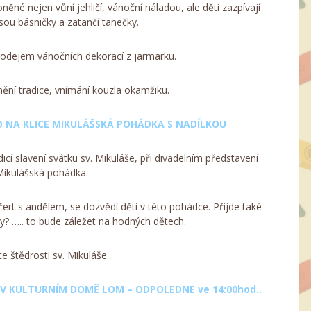
né nejen vůní jehličí, vánoční náladou, ale děti zazpívají
sou básničky a zatančí tanečky.
rodejem vánočních dekorací z jarmarku.
ění tradice, vnímání kouzla okamžiku.
LO NA KLICE MIKULÁŠSKÁ POHÁDKA S NADÍLKOU
í slavení svátku sv. Mikuláše, při divadelním představení
ikulášská pohádka.
 čert s andělem, se dozvědí děti v této pohádce. Přijde také
rky? ….. to bude záležet na hodných dětech.
ce štědrosti sv. Mikuláše.
Y V KULTURNÍM DOMĚ LOM – ODPOLEDNE ve 14:00hod..