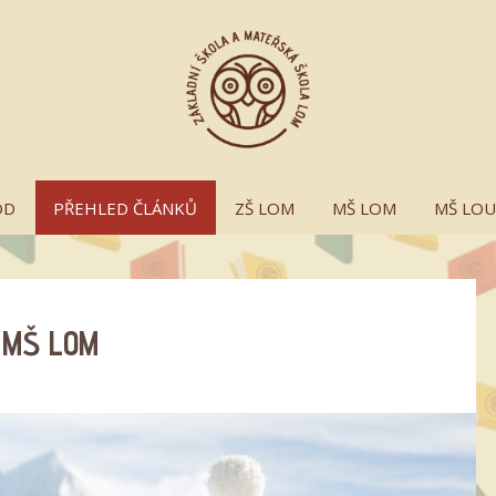
OD
PŘEHLED ČLÁNKŮ
ZŠ LOM
MŠ LOM
MŠ LO
– MŠ LOM