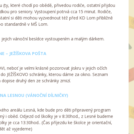
(ty, které chodí po obědě, přivedou rodiče, ostatní přijdou
ídkou pro seniory. Vystoupení potrvá cca 15 minut. Rodiče,
statní si děti mohou vyzvednout též před KD Lom přibližně
bo standardně v MŠ Lom.
a jejich vánoční besídce vystoupením a malým dárkem.
NE – JEŽÍŠKOVA POŠTA
I, neboť je velmi krásné pozorovat jiskru v jejich očích
me do JEŽÍŠKOVO schránky, kterou dáme za okno. Seznam
dopise druhý den ze schránky zmizí.
NA LESNOU (VÁNOČNÍ DÍLNIČKY)
kého areálu Lesná, kde bude pro děti připravený program
 i oběd. Odjezd od školky je v 8:30hod., z Lesné budeme
ky je cca 13:30hod.. (Čas příjezdu ke školce je orientační,
ět až vyjedeme)