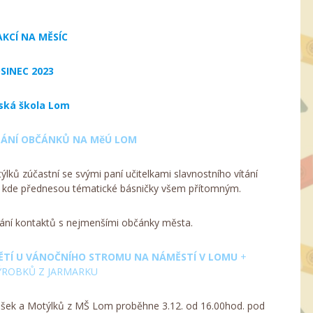
AKCÍ NA MĚSÍC
SINEC 2023
ká škola Lom
ÍTÁNÍ OBČÁNKŮ NA MěÚ LOM
lků zúčastní se svými paní učitelkami slavnostního vítání
kde přednesou tématické básničky všem přítomným.
ání kontaktů s nejmenšími občánky města.
Í DĚTÍ U VÁNOČNÍHO STROMU NA NÁMĚSTÍ V LOMU
+
ÝROBKŮ Z JARMARKU
ek a Motýlků z MŠ Lom proběhne 3.12. od 16.00hod. pod