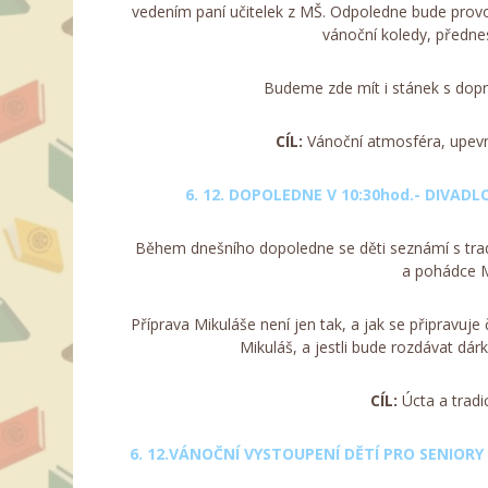
vedením paní učitelek z MŠ. Odpoledne bude provoně
vánoční koledy, předne
Budeme zde mít i stánek s dop
CÍL:
Vánoční atmosféra, upevn
6. 12. DOPOLEDNE
V 10:30hod.- DIVAD
Během dnešního dopoledne se děti seznámí s tradic
a pohádce M
Příprava Mikuláše není jen tak, a jak se připravuje
Mikuláš, a jestli bude rozdávat dá
CÍL:
Úcta a tradi
6. 12.VÁNOČNÍ VYSTOUPENÍ DĚTÍ PRO SENIOR