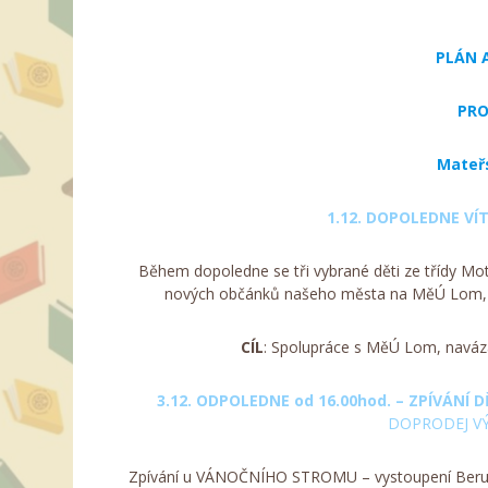
PLÁN 
PRO
Mateřs
1.12. DOPOLEDNE V
Během dopoledne se tři vybrané děti ze třídy Motý
nových občánků našeho města na MěÚ Lom, 
CÍL
: Spolupráce s MěÚ Lom, naváz
3.12. ODPOLEDNE od 16.00hod. – ZPÍVÁN
DOPRODEJ V
Zpívání u VÁNOČNÍHO STROMU – vystoupení Beruš