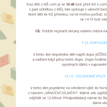
Sraz dětí z MŠ Lom je ve
13.45
hod. před KD v Lomu 
s paní učitelkou z MŠ), kde vystoupí s vánoční bes
které děti ke KD přivedou, na ně mohou počkat, o
ve 14.15 hod. ne
CÍL
: Potěšit nejstarší občany našeho města n
7.12. DOPOLED
V tento den dopoledne děti napíší dopis JEŽÍŠKOV
a nadšení když píšou tento dopis. Dopis hodí
vysněných dárků v napsaném 
14.12.
CELODENNÍ VÝLET 
V tento den pojedeme na celodenní výlet do hors
s názvem „VÁNOČNÍ DÍLNIČKY“. Máme zde zajištěný
odjíždět ve 12:30hod. Předpokládaný návrat do škol
dáme věd