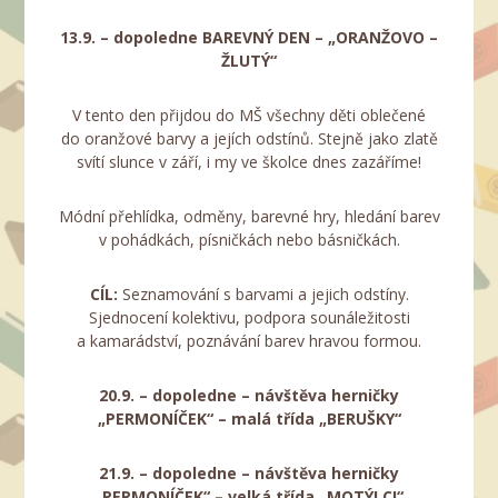
13.9. – dopoledne BAREVNÝ DEN – „ORANŽOVO –
ŽLUTÝ“
V tento den přijdou do MŠ všechny děti oblečené
do oranžové barvy a jejích odstínů. Stejně jako zlatě
svítí slunce v září, i my ve školce dnes zazáříme!
Módní přehlídka, odměny, barevné hry, hledání barev
v pohádkách, písničkách nebo básničkách.
CÍL:
Seznamování s barvami a jejich odstíny.
Sjednocení kolektivu, podpora sounáležitosti
a kamarádství, poznávání barev hravou formou.
20.9. – dopoledne
– návštěva herničky
„PERMONÍČEK“ –
malá třída „BERUŠKY“
21.9. – dopoledne – návštěva herničky
„PERMONÍČEK“ –
velká třída „MOTÝLCI“