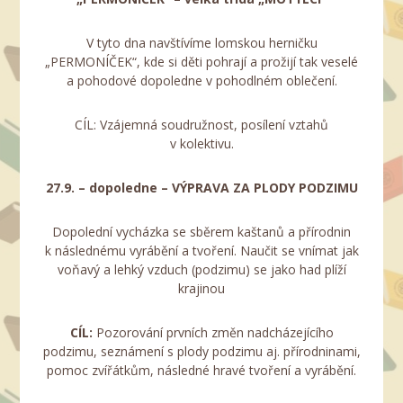
V tyto dna navštívíme lomskou herničku
„PERMONÍČEK“, kde si děti pohrají a prožijí tak veselé
a pohodové dopoledne v pohodlném oblečení.
CÍL: Vzájemná soudružnost, posílení vztahů
v kolektivu.
27.9. – dopoledne –
VÝPRAVA ZA PLODY PODZIMU
Dopolední vycházka se sběrem kaštanů a přírodnin
k následnému vyrábění a tvoření. Naučit se vnímat jak
voňavý a lehký vzduch (podzimu) se jako had plíží
krajinou
CÍL:
Pozorování prvních změn nadcházejícího
podzimu, seznámení s plody podzimu aj. přírodninami,
pomoc zvířátkům, následné hravé tvoření a vyrábění.