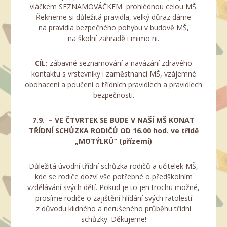
vláčkem SEZNAMOVÁČKEM prohlédnou celou MŠ.
Řekneme si důležitá pravidla, velký důraz dáme
na pravidla bezpečného pohybu v budově MŠ,
na školní zahradě i mimo ni.
CÍL:
zábavné seznamování a navázání zdravého
kontaktu s vrstevníky i zaměstnanci MŠ, vzájemné
obohacení a poučení o třídních pravidlech a pravidlech
bezpečnosti.
7.9. – VE ČTVRTEK SE BUDE V NAŠÍ MŠ KONAT
TŘÍDNÍ SCHŮZKA RODIČŮ OD 16.00 hod. ve třídě
„MOTÝLKŮ“ (přízemí)
Důležitá úvodní třídní schůzka rodičů a učitelek MŠ,
kde se rodiče dozví vše potřebné o předškolním
vzdělávání svých dětí. Pokud je to jen trochu možné,
prosíme rodiče o zajištění hlídání svých ratolestí
z důvodu klidného a nerušeného průběhu třídní
schůzky. Děkujeme!