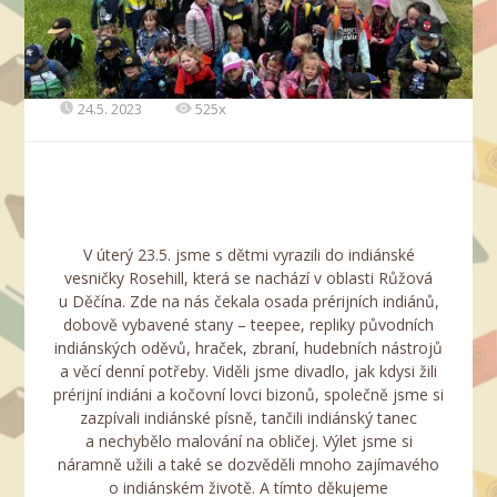
24.5. 2023
525x
V úterý 23.5. jsme s dětmi vyrazili do indiánské
vesničky Rosehill, která se nachází v oblasti Růžová
u Děčína. Zde na nás čekala osada prérijních indiánů,
dobově vybavené stany – teepee, repliky původních
indiánských oděvů, hraček, zbraní, hudebních nástrojů
a věcí denní potřeby. Viděli jsme divadlo, jak kdysi žili
prérijní indiáni a kočovní lovci bizonů, společně jsme si
zazpívali indiánské písně, tančili indiánský tanec
a nechybělo malování na obličej. Výlet jsme si
náramně užili a také se dozvěděli mnoho zajímavého
o indiánském životě. A tímto děkujeme