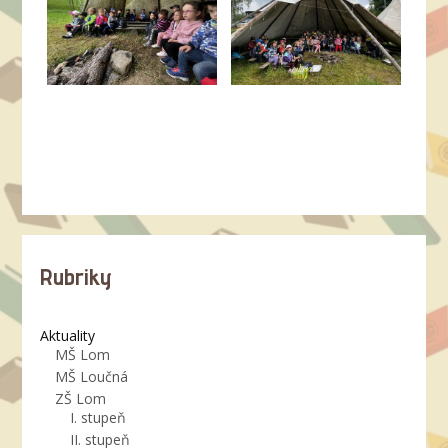
Rubriky
Aktuality
MŠ Lom
MŠ Loučná
ZŠ Lom
I. stupeň
II. stupeň