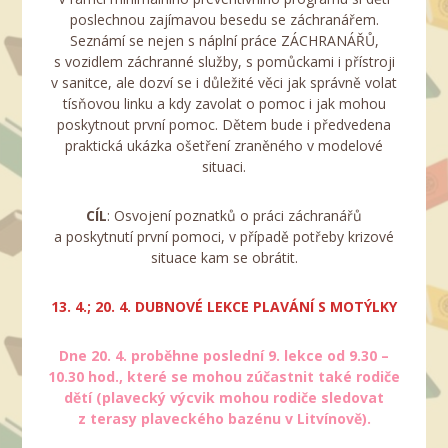
poslechnou zajímavou besedu se záchranářem.
Seznámí se nejen s náplní práce ZÁCHRANÁŘŮ,
s vozidlem záchranné služby, s pomůckami i přístroji
v sanitce, ale dozví se i důležité věci jak správně volat
tísňovou linku a kdy zavolat o pomoc i jak mohou
poskytnout první pomoc. Dětem bude i předvedena
praktická ukázka ošetření zraněného v modelové
situaci.
CÍL
: Osvojení poznatků o práci záchranářů
a poskytnutí první pomoci, v případě potřeby krizové
situace kam se obrátit.
13. 4.; 20. 4. DUBNOVÉ LEKCE PLAVÁNÍ S MOTÝLKY
Dne 20. 4. proběhne poslední 9. lekce od 9.30 –
10.30 hod., které se mohou zúčastnit také rodiče
dětí (plavecký výcvik mohou rodiče sledovat
z terasy plaveckého bazénu v Litvínově).