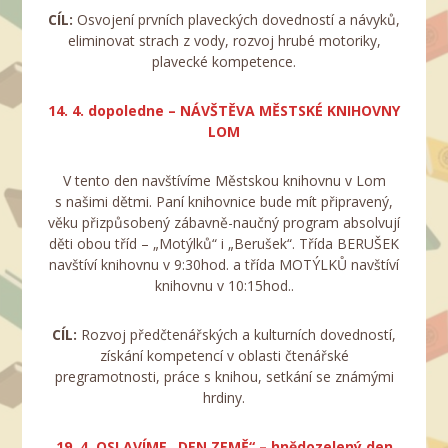
CÍL:
Osvojení prvních plaveckých dovedností a návyků,
eliminovat strach z vody, rozvoj hrubé motoriky,
plavecké kompetence.
14. 4. dopoledne – NÁVŠTĚVA MĚSTSKÉ KNIHOVNY
LOM
V tento den navštívíme Městskou knihovnu v Lom
s našimi dětmi. Paní knihovnice bude mít připravený,
věku přizpůsobený zábavně-naučný program absolvují
děti obou tříd – „Motýlků“ i „Berušek“. Třída BERUŠEK
navštíví knihovnu v 9:30hod. a třída MOTÝLKŮ navštíví
knihovnu v 10:15hod..
CÍL:
Rozvoj předčtenářských a kulturních dovedností,
získání kompetencí v oblasti čtenářské
pregramotnosti, práce s knihou, setkání se známými
hrdiny.
19. 4. OSLAVÍME „DEN ZEMĚ“ – hnědozelený den