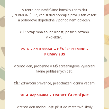
V tento den navštívíme lomskou herničku
„PERMONÍČEK“, kde si děti pohrají a prožijí tak veselé
a pohodové dopoledne v pohodlném oblečení.
CÍL:
Vzájemná soudružnost, posílení vztahů
v kolektivu.
26. 4. – od 8:00hod.
–
OČNÍ SCREENING –
PRIMAVIZUS
V tento den, proběhne v MŠ screeningové vyšetření
řádně přihlášených dětí.
CÍL:
Zdravotní prevence, předcházení očním vadám.
28. 4. dopoledne – TRADICE ČARODĚJNIC
V tento den mohou děti přijít do mateřské školy