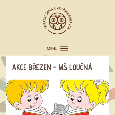
MENU
AKCE BŘEZEN – MŠ LOUČNÁ