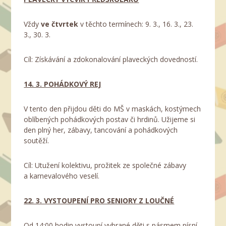
Vždy
ve čtvrtek
v těchto termínech: 9. 3., 16. 3., 23.
3., 30. 3.
Cíl: Získávání a zdokonalování plaveckých dovedností.
14. 3. POHÁDKOVÝ REJ
V tento den přijdou děti do MŠ v maskách, kostýmech
oblíbených pohádkových postav či hrdinů. Užijeme si
den plný her, zábavy, tancování a pohádkových
soutěží.
Cíl: Utužení kolektivu, prožitek ze společné zábavy
a karnevalového veselí.
22. 3. VYSTOUPENÍ PRO SENIORY Z LOUČNÉ
Od 14:00 hodin vystoupí vybrané děti s pásmem písní