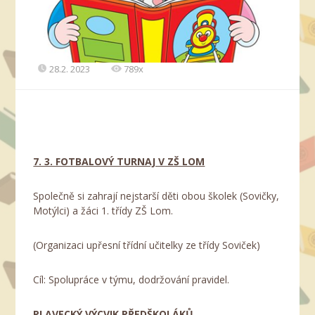
28.2. 2023
789x
7. 3. FOTBALOVÝ TURNAJ V ZŠ LOM
Společně si zahrají nejstarší děti obou školek (Sovičky,
Motýlci) a žáci 1. třídy ZŠ Lom.
(Organizaci upřesní třídní učitelky ze třídy Soviček)
Cíl: Spolupráce v týmu, dodržování pravidel.
PLAVECKÝ VÝCVIK PŘEDŠKOLÁK
Ů