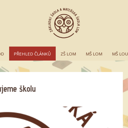
OD
PŘEHLED ČLÁNKŮ
ZŠ LOM
MŠ LOM
MŠ LO
zujeme školu