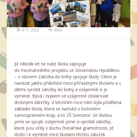
4.11. 2022
956x
Již několik let se naše škola zapojuje
do mezinárodního projektu se Slovenskou republikou
– s názvem Záložka do knihy spojuje školy. Cílem je
navázat jakési přátelství mezi přiřazenými školami a s
dětmi vyrobit záložky do knihy a vzájemně si je
vyměnit. Bývá i zvykem se vzájemně obdarovat
drobnými dárečky. V letošním roce nám byla přidělena
základní škola, která se nachází v Košickém
samosprávném kraji, a to ZŠ Somotor. Se školou
jsme se spojili, vzájemně jsme si vyrobili záložky,
které jsou vždy v duchu čtenářské gramotnosti. Již
došlo i k výměně mezi školami těchto záložek