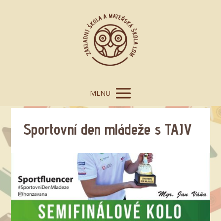
MENU
Sportovní den mládeže s TAJV