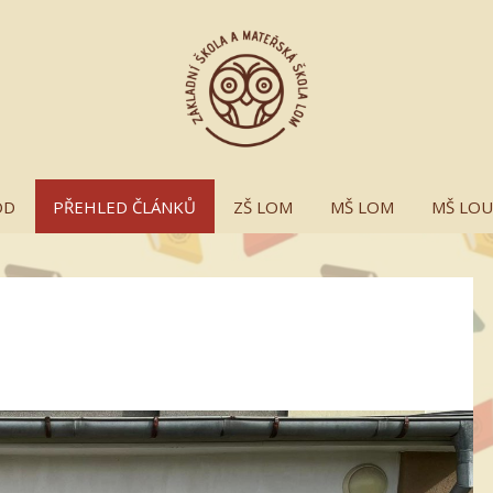
OD
PŘEHLED ČLÁNKŮ
ZŠ LOM
MŠ LOM
MŠ LO