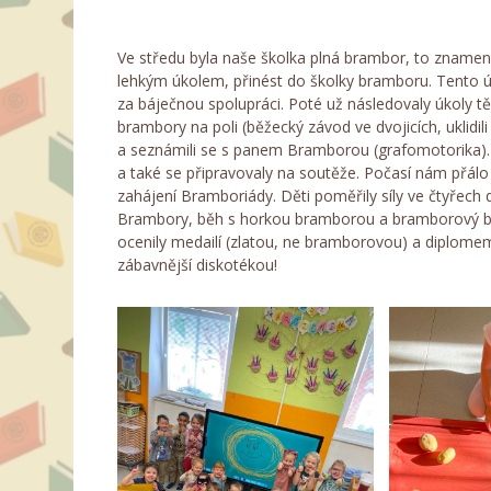
Ve středu byla naše školka plná brambor, to zna
lehkým úkolem, přinést do školky bramboru. Tento úk
za báječnou spolupráci. Poté už následovaly úkoly těž
brambory na poli (běžecký závod ve dvojicích, uklid
a seznámili se s panem Bramborou (grafomotorika). 
a také se připravovaly na soutěže. Počasí nám přálo
zahájení Bramboriády. Děti poměřily síly ve čtyřech 
Brambory, běh s horkou bramborou a bramborový bowli
ocenily medailí (zlatou, ne bramborovou) a diplome
zábavnější diskotékou!