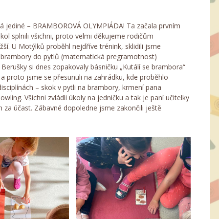
mená jediné – BRAMBOROVÁ OLYMPIÁDA! Ta začala prvním
ol splnili všichni, proto velmi děkujeme rodičům
ší. U Motýlků proběhl nejdříve trénink, sklidili jsme
ili brambory do pytlů (matematická pregramotnost)
Berušky si dnes zopakovaly básničku „Kutálí se brambora“
 a proto jsme se přesunuli na zahrádku, kde proběhlo
disciplínách – skok v pytli na brambory, krmení pana
ng. Všichni zvládli úkoly na jedničku a tak je paní učitelky
m za účast. Zábavné dopoledne jsme zakončili ještě