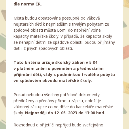
dle normy ČR.
Místa budou obsazována postupně od věkově
nejstarších dětí k nejmladším s trvalým pobytem ze
spádové oblasti města Lom do naplnění volné
kapacity mateřské školy. V případě, že kapacita školy
se nenaplní dětmi ze spádové oblasti, budou přijímány
děti i z jiných spádových oblastí.
Tato kritéria určuje školský zákon v § 34
v platném znění o povinném a přednostním
přijímání dětí, vždy s podmínkou trvalého pobytu
ve spádovém obvodu mateřské školy.
Pokud nebudou všechny potřebné dokumenty
předloženy a předány přímo u zápisu, doloží je
zákonný zástupce co nejdříve do kanceláře mateřské
školy.
Nejpozději do 12. 05. 2023 do 13:00 hod.
Rozhodnutí o přijetí či nepřijetí bude zveřejněno