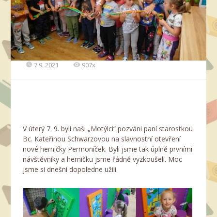
7.9. 2021
907x
V úterý 7. 9. byli naši „Motýlci“ pozváni paní starostkou
Bc. Kateřinou Schwarzovou na slavnostní otevření
nové herničky Permoníček. Byli jsme tak úplně prvními
návštěvníky a herničku jsme řádně vyzkoušeli. Moc
jsme si dnešní dopoledne užili.