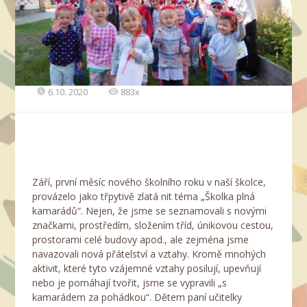
6.10. 2020
883x
Září, první měsíc nového školního roku v naší školce,
provázelo jako třpytivě zlatá nit téma „Školka plná
kamarádů“. Nejen, že jsme se seznamovali s novými
značkami, prostředím, složením tříd, únikovou cestou,
prostorami celé budovy apod., ale zejména jsme
navazovali nová přátelství a vztahy. Kromě mnohých
aktivit, které tyto vzájemné vztahy posilují, upevňují
nebo je pomáhají tvořit, jsme se vypravili „s
kamarádem za pohádkou“. Dětem paní učitelky