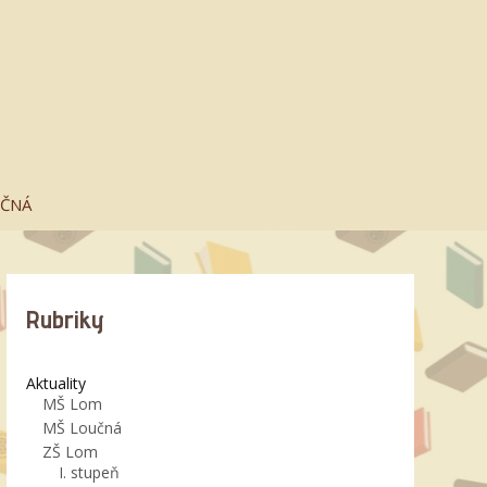
UČNÁ
Rubriky
Aktuality
MŠ Lom
MŠ Loučná
ZŠ Lom
I. stupeň