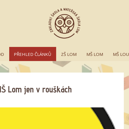
OD
PŘEHLED ČLÁNKŮ
ZŠ LOM
MŠ LOM
MŠ LO
MŠ Lom jen v rouškách