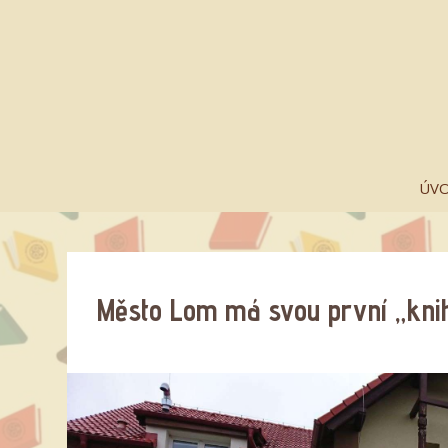
ÚV
Město Lom má svou první „kni