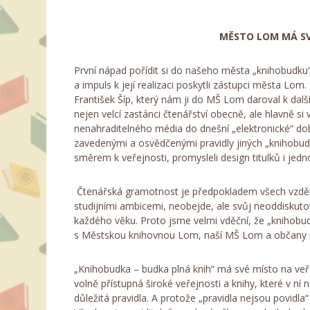
MĚSTO LOM MÁ SV
První nápad pořídit si do našeho města „knihobudku“
a impuls k její realizaci poskytli zástupci města Lom
František Šíp, který nám ji do MŠ Lom daroval k další
nejen velcí zastánci čtenářství obecně, ale hlavně s
nenahraditelného média do dnešní „elektronické“ dob
zavedenými a osvědčenými pravidly jiných „knihobudek
směrem k veřejnosti, promysleli design titulků i jedn
Čtenářská gramotnost je předpokladem všech vzdělá
studijními ambicemi, neobejde, ale svůj neoddisku
každého věku. Proto jsme velmi vděční, že „knihobudk
s Městskou knihovnou Lom, naší MŠ Lom a občany n
„Knihobudka – budka plná knih“ má své místo na veř
volně přístupná široké veřejnosti a knihy, které v ní 
důležitá pravidla. A protože „pravidla nejsou povidla