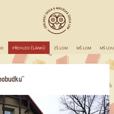
OD
PŘEHLED ČLÁNKŮ
ZŠ LOM
MŠ LOM
MŠ LO
hobudku“