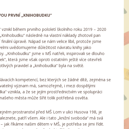
OU PRVNÍ „KNIHOBUDKU“
 vznikl během prvního pololetí školního roku 2019 – 2020
. „Knihobudku“ následně na vlastní náklady zhotovil pan
 finální úpravě. Nápad se nám velice líbil, protože jsme
i velmi uvědomujeme důležitost návratu knihy jako
y. „Knihobudku“ jsme v MŠ natřeli, inspirovali se dlouho
“, která jsme však oproti ostatním ještě více otevřeli
otlivých pravidel a „knihobudka“ byla na světě.
vacích kompetencí, bez kterých se žádné dítě, zejména se
tovatelný význam má, samozřejmě, i mezi dospělými
a“ vznikla, a že se jejím prostřednictvím ve spolupráci
ašeho města může šířit tolik potřebná osvěta.
ejném prostranství před MŠ Lom v ulici Husova 198, je
naleznete, patří všem. Ale i tato „knižní svoboda“ má svá
“ – jak říkáme našim dětem v MŠ, je potřeba se jimi řídit.