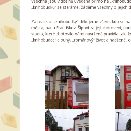
Všechna jsou viditelně uvedená přímo na „knihobudc
„knihobudku“ se staráme, žádáme všechny o jejich 
Za realizaci „knihobudky“ děkujeme všem, kdo se na
města, panu Františkovi Šípovi za její zhotovení, pan
studio, které zhotovilo námi navržená pravidla tak, 
„knihobudce“ dlouhý, „románový“ život a nadšené, o