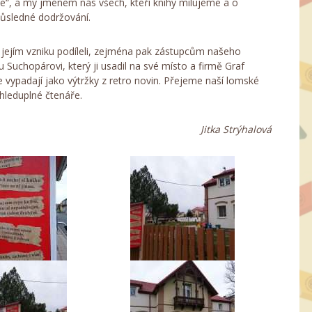
e“, a my jménem nás všech, kteří knihy milujeme a o
důsledné dodržování.
 jejím vzniku podíleli, zejména pak zástupcům našeho
u Suchopárovi, který ji usadil na své místo a firmě Graf
že vypadají jako výtržky z retro novin. Přejeme naší lomské
hleduplné čtenáře.
Jitka Strýhalová