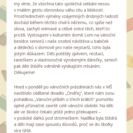
my víme, že všechna tato společná setkání nesou
v malém gestu obrovskou váhu citu a lidskosti.
Prostřednictvím výměny vzájemných drobných radostí
dochází během těchto chvil k něčemu, co spíše než
slova, zachytí vnímavé a citlivé srdce těch, kteří to
prožili. Vystoupení v kulturním domě Lom na vánoční
besídce seniorů i naše osobní návštěva u babiček
a dědečků v domově pro naše nejstarší, toho byla
jistým důkazem. Děti potěšily zpěvem, recitací,
tanečkem a vlastnoručně vyrobenými dárečky, senioři
pak děti štědře odměnili vynikajícím mlsáním.
Děkujeme!
Hned v pondělí po vánočních prázdninách nás v MŠ
navštívilo oblíbené divadlo „Ondřej“, které nám svou
pohádkou „Vánoční příběh o třech králích“ pomohlo
úplně příznačně završit celé vánoční období. Na děti
ale ve školce čekalo ještě jedno překvapení –
v podobě dárků pod stromečkem. Nadílka byla štědrá
a děti mají zase spoustu důvodů, proč se do školky
více těšit.