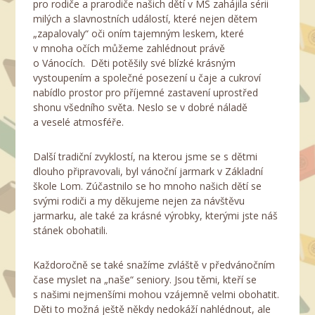
pro rodiče a prarodiče našich dětí v MŠ zahájila sérii
milých a slavnostních událostí, které nejen dětem
„zapalovaly“ oči oním tajemným leskem, které
v mnoha očích můžeme zahlédnout právě
o Vánocích. Děti potěšily své blízké krásným
vystoupením a společné posezení u čaje a cukroví
nabídlo prostor pro příjemné zastavení uprostřed
shonu všedního světa. Neslo se v dobré náladě
a veselé atmosféře.
Další tradiční zvyklostí, na kterou jsme se s dětmi
dlouho připravovali, byl vánoční jarmark v Základní
škole Lom. Zúčastnilo se ho mnoho našich dětí se
svými rodiči a my děkujeme nejen za návštěvu
jarmarku, ale také za krásné výrobky, kterými jste náš
stánek obohatili.
Každoročně se také snažíme zvláště v předvánočním
čase myslet na „naše“ seniory. Jsou těmi, kteří se
s našimi nejmenšími mohou vzájemně velmi obohatit.
Děti to možná ještě někdy nedokáží nahlédnout, ale