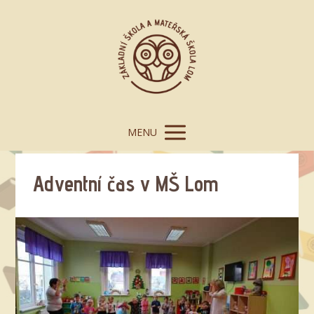
MENU
Adventní čas v MŠ Lom