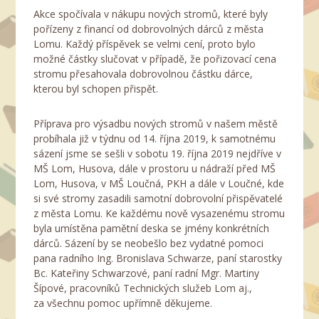
Akce spočívala v nákupu nových stromů, které byly
pořízeny z financí od dobrovolných dárců z města
Lomu. Každý příspěvek se velmi cení, proto bylo
možné částky slučovat v případě, že pořizovací cena
stromu přesahovala dobrovolnou částku dárce,
kterou byl schopen přispět.
Příprava pro výsadbu nových stromů v našem městě
probíhala již v týdnu od 14. října 2019, k samotnému
sázení jsme se sešli v sobotu 19. října 2019 nejdříve v
MŠ Lom, Husova, dále v prostoru u nádraží před MŠ
Lom, Husova, v MŠ Loučná, PKH a dále v Loučné, kde
si své stromy zasadili samotní dobrovolní přispěvatelé
z města Lomu. Ke každému nově vysazenému stromu
byla umístěna pamětní deska se jmény konkrétních
dárců. Sázení by se neobešlo bez vydatné pomoci
pana radního Ing. Bronislava Schwarze, paní starostky
Bc. Kateřiny Schwarzové, paní radní Mgr. Martiny
Šípové, pracovníků Technických služeb Lom aj.,
za všechnu pomoc upřímně děkujeme.