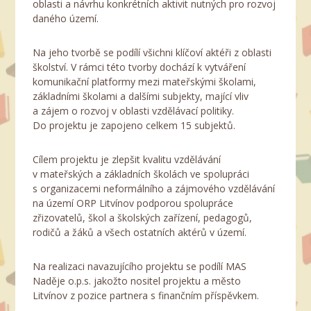
oblasti a návrhu konkrétních aktivit nutných pro rozvoj
daného území.
Na jeho tvorbě se podílí všichni klíčoví aktéři z oblasti
školství. V rámci této tvorby dochází k vytváření
komunikační platformy mezi mateřskými školami,
základními školami a dalšími subjekty, mající vliv
a zájem o rozvoj v oblasti vzdělávací politiky.
Do projektu je zapojeno celkem 15 subjektů.
Cílem projektu je zlepšit kvalitu vzdělávání
v mateřských a základních školách ve spolupráci
s organizacemi neformálního a zájmového vzdělávání
na území ORP Litvínov podporou spolupráce
zřizovatelů, škol a školských zařízení, pedagogů,
rodičů a žáků a všech ostatních aktérů v území.
Na realizaci navazujícího projektu se podílí MAS
Naděje o.p.s. jakožto nositel projektu a město
Litvínov z pozice partnera s finančním příspěvkem.