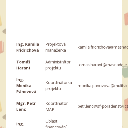
Ing. Kamila
Projektová
kamila.fridrichova@masnad
Fridrichová
manažerka
Tomáš
Administrátor
tomas.harant@masnadeje.
Harant
projektu
Ing.
Koordinátorka
Monika
monika.panovova@mulitvin
projektu
Pánovová
Mgr. Petr
Koordinátor
petr.lenc@sf-poradenstvi.c
Lenc
MAP
Oblast
Ing.
financování