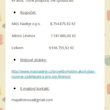
ex ante, 100% podpora, 0% spoluúčast
Rozpočet:
MAS Naděje o.p.s. 8.754.875,92 Kč
Město Litvínov 1.181.880,00 Kč
Celkem 9.936.755,92 Kč
Webové stránky:
http://www.masnadeje.cz/projekty/mistni-akcni-plan-
rozvoje-vzdelavani-ii-pro-orp-litvinov/
E-mailový kontakt:
mapiilitvinova@gmail.com