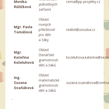
Monika
cerna@pp-projekty.cz
jednotlivých
Růžičková
zařízení
Oblast
rovných
Mgr. Pavla
příležitostí
reditel@zsruska.cz
Tomášová
pro děti
a žáky
Oblast
Mgr.
čtenářské
Kateřina
kozeluhova.katerina@sezn
gramotnosti
Koželuhová
dětí a žáků
Oblast
Ing.
matematické
Zuzana
zuzana.ozanakova@centru
gramotnosti
Ozaňáková
dětí a žáků