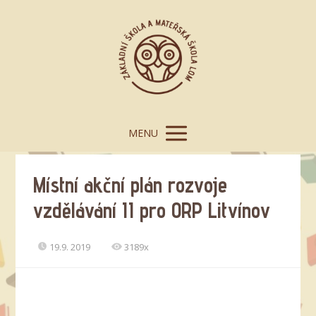
MENU
Místní akční plán rozvoje
vzdělávání II pro ORP Litvínov
19.9. 2019
3189x