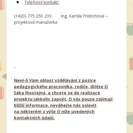
Telefonní kontakt:
(+420) 775 250 233 Ing. Kamila Fridrichová –
projektová manažerka
Není-li Vám oblast vzdělávání z pozice
pedagogického pracovníka, rodiče, dítěte či
žáka lhostejná, a chcete se do realizace
projektu jakkoliv zapojit, či vás pouze zajímají
bližší informace, neváhejte nás oslovit
na některém z výše či níže uvedených
kontaktních údajů
.