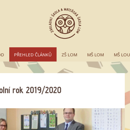
OD
PŘEHLED ČLÁNKŮ
ZŠ LOM
MŠ LOM
MŠ LO
kolní rok 2019/2020