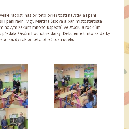
elké radosti nás při této příležitosti navštívila i paní
šli i paní radní Mgr. Martina Šípová a pan místostarosta
našim novým žákům mnoho úspěchů ve studiu a rodičům
 pak předala žákům hodnotné dárky. Děkujeme tímto za dárky
ta, každý rok při této příležitosti udělá.