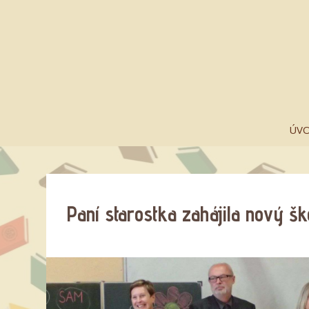
ÚV
Paní starostka zahájila nový š