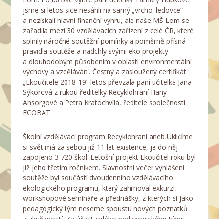
jsme si letos sice nesáhli na samý „vrchol ledovce“
a nezískali hlavní finanční výhru, ale naše MŠ Lom se
zařadila mezi 30 vzdělávacích zařízení z celé ČR, které
splnily náročné soutěžní pomínky a poměrně přísná
pravidla soutěže a nadchly svými eko projekty
a dlouhodobým působením v oblasti environmentální
výchovy a vzdělávání. Čestný a zasloužený certifikát
„Ekoučitele 2018-19“ letos převzala paní učitelka Jana
Sýkorová z rukou ředitelky Recyklohraní Hany
Ansorgové a Petra Kratochvíla, ředitele společnosti
ECOBAT.
Školní vzdělávací program Recyklohraní aneb Ukliďme
si svět má za sebou již 11 let existence, je do něj
zapojeno 3 720 škol. Letošní projekt Ekoučitel roku byl
již jeho třetím ročníkem. Slavnostní večer vyhlášení
soutěže byl součástí dvoudenního vzdělávacího
ekologického programu, který zahrnoval exkurzi,
workshopové semináře a přednášky, z kterých si jako
pedagogický tým neseme spoustu nových poznatků
a zkušeností. Za účast celého pedagogického týmu