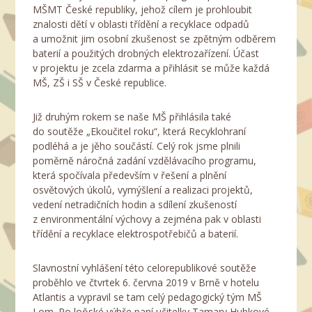
MŠMT České republiky, jehož cílem je prohloubit
znalosti dětí v oblasti třídění a recyklace odpadů
a umožnit jim osobní zkušenost se zpětným odběrem
baterií a použitých drobných elektrozařízení. Účast
v projektu je zcela zdarma a přihlásit se může každá
MŠ, ZŠ i SŠ v České republice.
Již druhým rokem se naše MŠ přihlásila také
do soutěže „Ekoučitel roku“, která Recyklohraní
podléhá a je jěho součástí. Celý rok jsme plnili
poměrně náročná zadání vzdělávacího programu,
která spočívala především v řešení a plnění
osvětových úkolů, vymýšlení a realizaci projektů,
vedení netradičních hodin a sdílení zkušeností
z environmentální výchovy a zejména pak v oblasti
třídění a recyklace elektrospotřebičů a baterií.
Slavnostní vyhlášení této celorepublikové soutěže
proběhlo ve čtvrtek 6. června 2019 v Brně v hotelu
Atlantis a vypravil se tam celý pedagogický tým MŠ
Lom. Po loňské výhře paní učitelky Tamary Hubkové