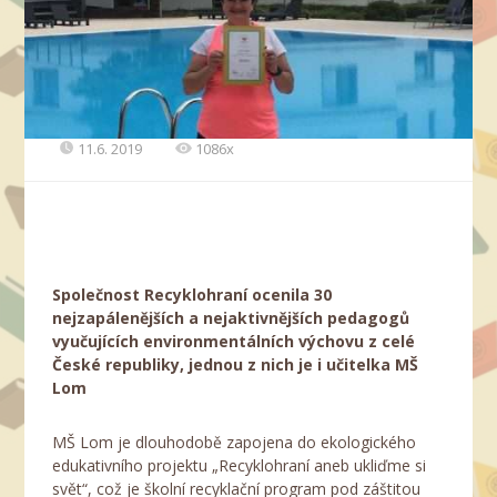
11.6. 2019
1086x
Společnost Recyklohran
í ocenila 30
nejzapálenějších a nejaktivnějších pedagogů
vyučujících environmentálních výchovu z celé
České republiky
, jednou z nich je i učitelka MŠ
Lom
MŠ Lom je dlouhodobě zapojena do ekologického
edukativního projektu „Recyklohraní aneb ukliďme si
svět“, což je školní recyklační program pod záštitou