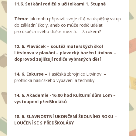
11.6.
Setkání rodičů s učitelkami 1. Stupně
Téma
:
Jak mohu připravit svoje dítě na úspěšný vstup
do základní školy, aneb co může rodič udělat
pro úspěch svého dítěte mezi 5. – 7. rokem?
12. 6.
Plaváček
– soutěž mateřských škol
Litvínova v plavání – plavecký bazén Litvínov –
doprovod zajišťují rodiče vybraných dětí
14. 6.
Exkurse –
Hasičská zbrojnice Litvínov –
prohlídka hasičského vybavení a techniky
14. 6.
Akademie
-16.00 hod Kulturní dům Lom –
vystoupení předškoláků
18. 6.
SLAVNOSTNÍ UKONČENÍ ŠKOLNÍHO ROKU –
LOUČENÍ SE S PŘEDŠKOLÁKY