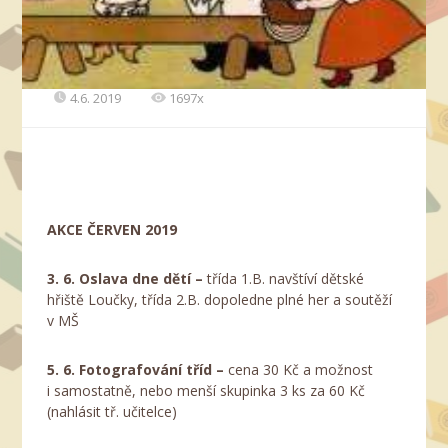
4.6. 2019
1697x
AKCE ČERVEN 2019
3. 6.
Oslava dne dětí –
třída 1.B. navštíví dětské
hřiště Loučky, třída 2.B. dopoledne plné her a soutěží
v MŠ
5. 6.
Fotografování tříd
–
cena 30 Kč a možnost
i samostatně, nebo menší skupinka 3 ks za 60 Kč
(nahlásit tř. učitelce)