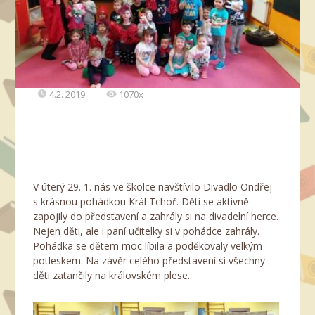
4.2. 2019
1070x
V úterý 29. 1. nás ve školce navštívilo Divadlo Ondřej
s krásnou pohádkou Král Tchoř. Děti se aktivně
zapojily do představení a zahrály si na divadelní herce.
Nejen děti, ale i paní učitelky si v pohádce zahrály.
Pohádka se dětem moc líbila a poděkovaly velkým
potleskem. Na závěr celého představení si všechny
děti zatančily na královském plese.