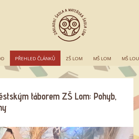
OD
PŘEHLED ČLÁNKŮ
ZŠ LOM
MŠ LOM
MŠ LO
ěstským táborem ZŠ Lom: Pohyb,
ny