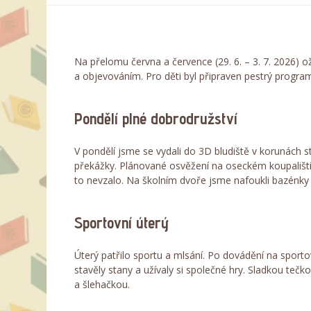
Na přelomu června a července (29. 6. – 3. 7. 2026)
a objevováním. Pro děti byl připraven pestrý progr
Pondělí plné dobrodružství
V pondělí jsme se vydali do 3D bludiště v korunách 
překážky. Plánované osvěžení na oseckém koupališti
to nevzalo. Na školním dvoře jsme nafoukli bazénky a 
Sportovní úterý
Úterý patřilo sportu a mlsání. Po dovádění na sportovi
stavěly stany a užívaly si společné hry. Sladkou t
a šlehačkou.