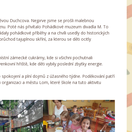
těvou Duchcova. Nejprve jsme se prošli malebnou
eznu. Poté nás přivítalo Pohádkové muzeum divadla M. To
 hádaly pohádkové příběhy a na chvíli usedly do historických
průchod tajuplnou skříní, za kterou se děti ocitly
stní zámecké cukrárny, kde si všichni pochutnali
nkovní hřiště, kde děti vybily poslední zbytky energie.
ě spokojení a plní dojmů z úžasného týdne. Poděkování patří
organizaci a městu Lom, které škole na tuto aktivitu