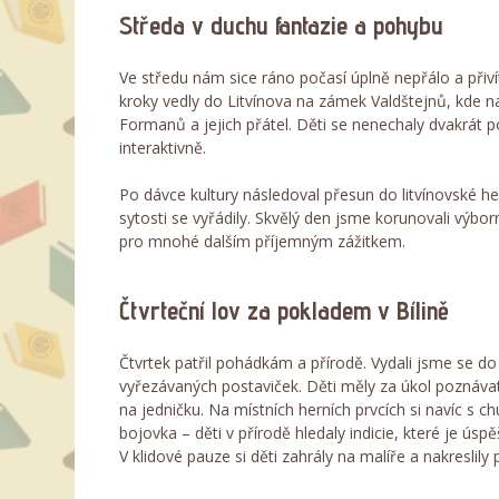
Středa v duchu fantazie a pohybu
Ve středu nám sice ráno počasí úplně nepřálo a přiv
kroky vedly do Litvínova na zámek Valdštejnů, kde n
Formanů a jejich přátel. Děti se nenechaly dvakrát po
interaktivně.
Po dávce kultury následoval přesun do litvínovské h
sytosti se vyřádily. Skvělý den jsme korunovali výbo
pro mnohé dalším příjemným zážitkem.
Čtvrteční lov za pokladem v Bílině
Čtvrtek patřil pohádkám a přírodě. Vydali jsme se d
vyřezávaných postaviček. Děti měly za úkol poznávat
na jedničku. Na místních herních prvcích si navíc s c
bojovka – děti v přírodě hledaly indicie, které je ú
V klidové pauze si děti zahrály na malíře a nakreslil