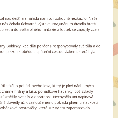
ítal nás déšť, ale náladu nám to rozhodně nezkazilo. Naše
a nás čekala úchvatná výstava Imaginárium divadla bratří
bízet a do světa plného fantazie a loutek se zapojily zcela
erny Bublinky, kde děti pořádně rozpohybovaly svá těla a do
rnou pizzou k obědu a zpáteční cestou vlakem, která byla
o Bílinského pohádkového lesa, který je plný nádherných
 známé hrdiny a luštit pohádkové hádanky, což zvládly
hutí změřily své síly a obratnost. Nechyběla ani napínavá
spěšně dovedly až k zaslouženému pokladu plnému sladkostí.
y pohádkové postavičky, které si z výletu zapamatovaly.