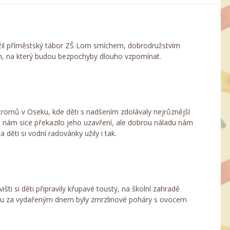
 ožil příměstský tábor ZŠ Lom smíchem, dobrodružstvím
am, na který budou bezpochyby dlouho vzpomínat.
stromů v Oseku, kde děti s nadšením zdolávaly nejrůznější
 nám sice překazilo jeho uzavření, ale dobrou náladu nám
děti si vodní radovánky užily i tak.
šti si děti připravily křupavé tousty, na školní zahradě
ečkou za vydařeným dnem byly zmrzlinové poháry s ovocem