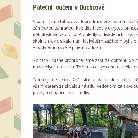
Páteční loučení v Duchcově
V pátek jsme táborové dobrodružství zakončili návš
zámeckou zahradou, kde děti hledaly ukrytou princ
děti doslova okouzlilo! Prohlédly si divadelní kulisy,
školních lavic s kalamáři. Největším zážitkem byl ale 
v podvodním světě plném vodníků.
Po této úžasné prohlídce jsme zašli za odměnu do mí
na skvělých dortících. Tečku za celým dnem udělalo ve
Domů jsme se rozjížděli sice unavení, ale maximáln
všem dětem za skvělou náladu, vedoucím za skvělou 
poskytlo finanční prostředky.