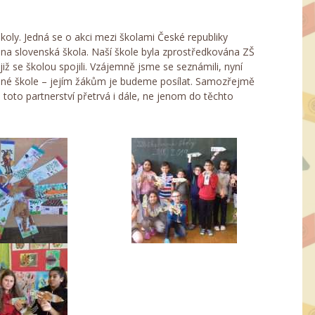
koly. Jedná se o akci mezi školami České republiky
lena slovenská škola. Naší škole byla zprostředkována ZŠ
iž se školou spojili. Vzájemně jsme se seznámili, nyní
ané škole – jejím žákům je budeme posílat. Samozřejmě
toto partnerství přetrvá i dále, ne jenom do těchto