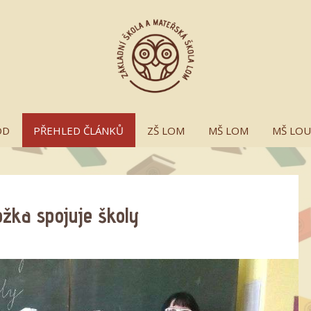
OD
PŘEHLED ČLÁNKŮ
ZŠ LOM
MŠ LOM
MŠ LO
ožka spojuje školy