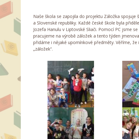
Naše škola se zapojila do projektu Záložka spojuje š
a Slovenské republiky. Každé české škole byla přidě
Jozefa Hanulu v Liptovské Sliači. Pomocí PC jsme se j
pracujeme na výrobě záložek a tento týden jmenov
přidáme i nějaké upomínkové předměty. Věříme, že i 
„záložek“.