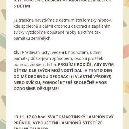
S DĚTMI
Již tradičně navštívíme s dětmi místní lomský hřbitov,
kde společně s dětmi drobnou dekorací a zapálením
svíčky vyzdobíme opuštěné hroby a uctíme tak
památku zemřelých.
CÍL:
Předávání úcty, vedení k hodnotám, uctění
památky důstojným způsobem, osobní prožitek
pomoci, zdobení, ticha.
PROSÍME RODIČE, ABY SVÝM
DĚTEM DLE SVÝCH MOŽNOSTÍ DALI V TENTO DEN
DO MŠ DROBNOU DEKORACI (I VLASTNÍ VÝROBY!)
NEBO SVÍČKU, POMOCÍ KTERÉ SPOLEČNĚ HROB
OZDOBÍME
.
DĚKUJEME!
13.11. 17.00 hod.
SVATOMARTINSKÝ LAMPIÓNOVÝ
PRŮVOD, VYPOUŠTĚNÍ LAMPIÓNŮ ŠTĚSTÍ ZE
ŠKOLNÍ ZAHRADY