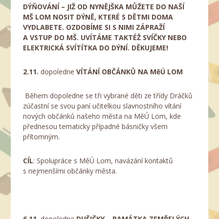
DÝŇOVÁNÍ – JIŽ OD NYNĚJŠKA MŮŽETE DO NAŠÍ
MŠ LOM NOSIT DÝNĚ, KTERÉ S DĚTMI DOMA
VYDLABETE. OZDOBÍME SI S NIMI ZÁPRAŽÍ
A VSTUP DO MŠ. UVÍTÁME TAKTÉŽ SVÍČKY NEBO
ELEKTRICKÁ SVÍTÍTKA DO DÝNÍ. DĚKUJEME!
2.11.
dopoledne
VÍTÁNÍ OBČÁNKŮ NA MěÚ LOM
Během dopoledne se tři vybrané děti ze třídy Dráčků
zúčastní se svou paní učitelkou slavnostního vítání
nových občánků našeho města na MěÚ Lom, kde
přednesou tematicky případné básničky všem
přítomným.
CÍL
: Spolupráce s MěÚ Lom, navázání kontaktů
s nejmenšími občánky města.
6.11.
dopoledne
DUŠIČKY – PAMÁTKA ZEMŘELÝCH