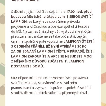
S dětmi a jejich rodiči se sejdeme v
17.00 hod. před
budovou Městského úřadu Lom
.
S SEBOU SVÍTÍCÍ
LAMPIÓN
, se kterým ve společném průvodu
projdeme ulicí Oseckou a posléze zpět ulicí Husova
do MŠ. Na zahradě všechny děti vystoupí s kratičkým
představením, můžeme se také občerstvit teplým
čajem a společně poté vypustíme
LAMPIONY ŠTĚSTÍ
S OSOBNÍM PŘÁNÍM.
JIŽ NYNÍ VYBÍRÁME 30 KČ
ZA OBJEDNANÝ LAMPION ŠTĚSTÍ. V PŘÍPADĚ, ŽE SI
LAMPIÓN ZAKOUPÍTE A AKCE SE NEBUDETE MOCI
Z NĚJAKÉHO DŮVODU ZÚČASTNIT, LAMPION
DOSTANETE DOMŮ.
CÍL:
Připomínka tradice, seznámení se s postavou
svatého Martina, seznámení se s tradičními
pranostikami a zvyky, spolupráce a společné setkání
s rodiči, dětmi, prožitek radosti a příjemných chvil.