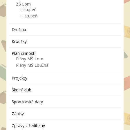
ZŠ Lom
I. stupeň
II. stupeň
Družina
Kroužky
Plán činnosti
Plány MŠ Lom
Plány MŠ Loučná
Projekty
Školní klub
Sponzorské dary
Zápisy
Zprávy z ředitelny