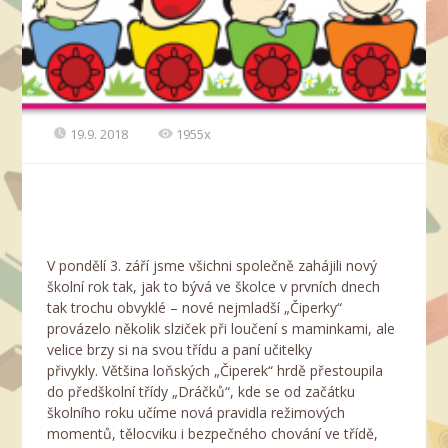
19.9. 2018
1955x
V pondělí 3. září jsme všichni společně zahájili nový
školní rok tak, jak to bývá ve školce v prvních dnech
tak trochu obvyklé – nové nejmladší „Čiperky“
provázelo několik slziček při loučení s maminkami, ale
velice brzy si na svou třídu a paní učitelky
přivykly. Většina loňských „Čiperek“ hrdě přestoupila
do předškolní třídy „Dráčků“, kde se od začátku
školního roku učíme nová pravidla režimových
momentů, tělocviku i bezpečného chování ve třídě,