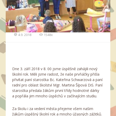
4.9. 2018
1548x
Dne 3. září 2018 v 8. 00 jsme úspěšně zahájili nový
školní rok. Měli jsme radost, že naše prvňáčky přišla
přivítat paní starostka Bc. Kateřina Schwarzová a paní
radní pro oblast školství Mgr. Martina Šípová DiS. Paní
starostka předala žákům první třídy hodnotné dárky
a popřála jim mnoho úspěchů v začínajícím studiu.
Za školu i za vedení města přejeme všem našim
žákům úspěšný školní rok a mnoho úžasných zážitků.