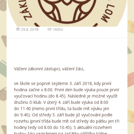
29.8. 2018
1605x
Vážení zákonní zástupci, vážení žáci,
ve škole se poprvé sejdeme 3. září 2018, kdy první
hodina začne v 8.00. První den bude výuka pouze první
vyučovací hodinu (do 8.45). Následně je možné využít
družinu či klub. V úterý 4. září bude výuka od 8.00
do 11.40 (mimo první třídu, ta bude mít výuku jen
do 9.40). Od středy 5. září bude již vyučování podle
rozvrhu (první třída bude mít od středy do pátku jen tři
hodiny tedy od 8.00 do 10.45). S aktuální rozvrhem
budou žáci seznámeni na začátku příštího týdne.