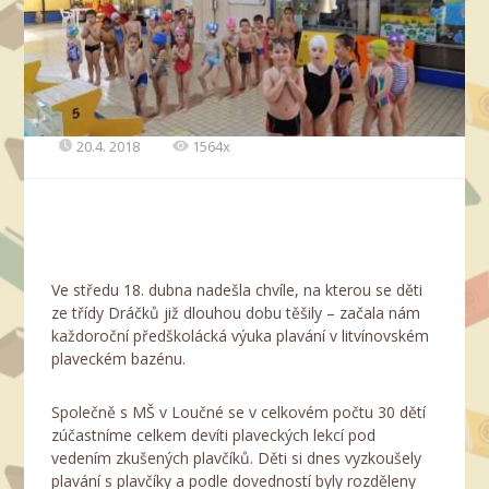
20.4. 2018
1564x
Ve středu 18. dubna nadešla chvíle, na kterou se děti
ze třídy Dráčků již dlouhou dobu těšily – začala nám
každoroční předškolácká výuka plavání v litvínovském
plaveckém bazénu.
Společně s MŠ v Loučné se v celkovém počtu 30 dětí
zúčastníme celkem devíti plaveckých lekcí pod
vedením zkušených plavčíků. Děti si dnes vyzkoušely
plavání s plavčíky a podle dovedností byly rozděleny