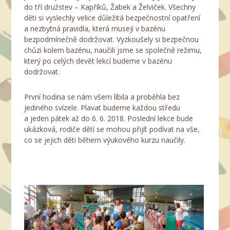
do tří družstev – Kapříků, Žabek a Želviček. Všechny
děti si vyslechly velice důležitá bezpečnostní opatření
a nezbytná pravidla, která musejí v bazénu
bezpodmínečně dodržovat. Vyzkoušely si bezpečnou
chůzi kolem bazénu, naučili jsme se společně režimu,
který po celých devět lekcí budeme v bazénu
dodržovat.
První hodina se nám všem líbila a proběhla bez
jediného svízele. Plavat budeme každou středu
a jeden pátek až do 6. 6. 2018. Poslední lekce bude
ukázková, rodiče dětí se mohou přijít podívat na vše,
co se jejich děti během výukového kurzu naučily.