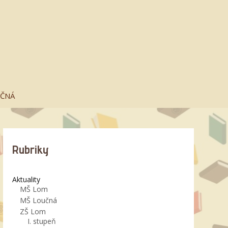
UČNÁ
Rubriky
Aktuality
MŠ Lom
MŠ Loučná
ZŠ Lom
I. stupeň