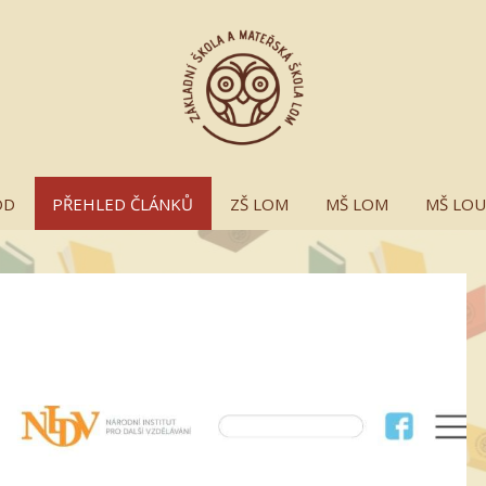
OD
PŘEHLED ČLÁNKŮ
ZŠ LOM
MŠ LOM
MŠ LO