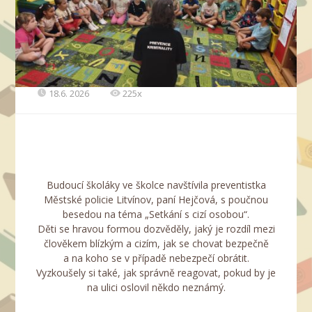
18.6. 2026
225x
Budoucí školáky ve školce navštívila preventistka
Městské policie Litvínov, paní Hejčová, s poučnou
besedou na téma „Setkání s cizí osobou“.
​Děti se hravou formou dozvěděly, jaký je rozdíl mezi
člověkem blízkým a cizím, jak se chovat bezpečně
a na koho se v případě nebezpečí obrátit.
Vyzkoušely si také, jak správně reagovat, pokud by je
na ulici oslovil někdo neznámý.