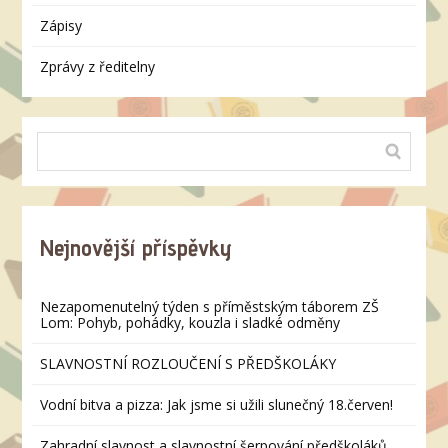
Zápisy
Zprávy z ředitelny
Nejnovější příspěvky
Nezapomenutelný týden s příměstským táborem ZŠ
Lom: Pohyb, pohádky, kouzla i sladké odměny
SLAVNOSTNÍ ROZLOUČENÍ S PŘEDŠKOLÁKY
Vodní bitva a pizza: Jak jsme si užili slunečný 18.červen!
Zahradní slavnost a slavnostní šerpování předškoláků