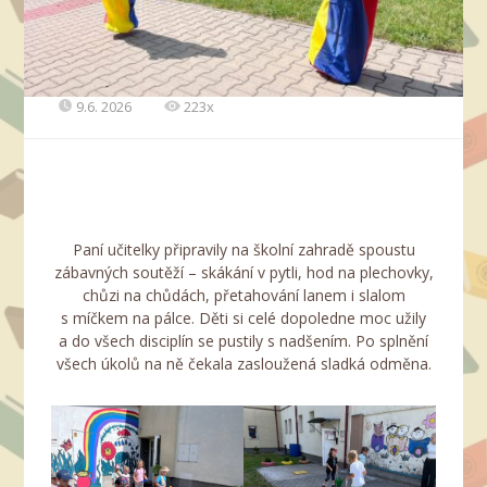
9.6. 2026
223x
Paní učitelky připravily na školní zahradě spoustu
zábavných soutěží – skákání v pytli, hod na plechovky,
chůzi na chůdách, přetahování lanem i slalom
s míčkem na pálce. Děti si celé dopoledne moc užily
a do všech disciplín se pustily s nadšením. Po splnění
všech úkolů na ně čekala zasloužená sladká odměna.