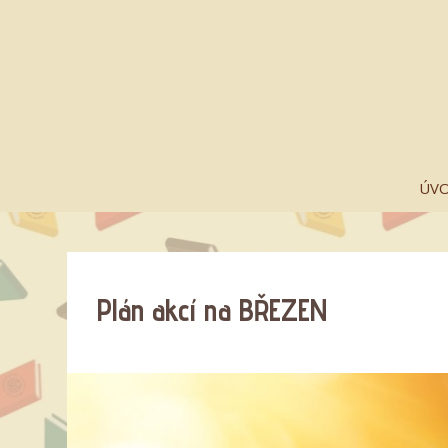
ÚV
Plán akcí na BŘEZEN