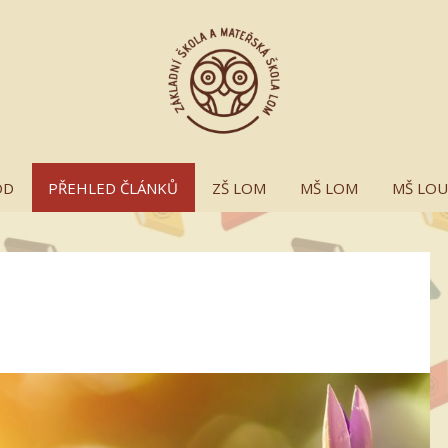
OD
PŘEHLED ČLÁNKŮ
ZŠ LOM
MŠ LOM
MŠ LO