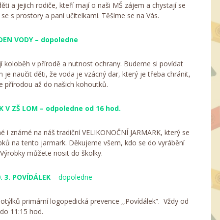
ti a jejich rodiče, kteří mají o naši MŠ zájem a chystají se
 se s prostory a paní učitelkami. Těšíme se na Vás.
 DEN VODY – dopoledne
í koloběh v přírodě a nutnost ochrany. Budeme si povídat
 je naučit děti, že voda je vzácný dar, který je třeba chránit,
je přírodou až do našich kohoutků.
K V ZŠ LOM – odpoledne od 16 hod.
uzné i známé na náš tradiční VELIKONOČNÍ JARMARK, který se
bků na tento jarmark. Děkujeme všem, kdo se do vyrábění
. Výrobky můžete nosit do školky.
. 3.
POVÍDÁLEK
– dopoledne
otýlků primární logopedická prevence ,,Povídálek”. Vždy od
 do 11:15 hod.