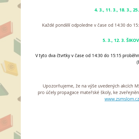
4. 3., 11. 3., 18. 3., 25.
Každé pondělí odpoledne v čase od 14:30 do 15
5. 3., 12. 3. ŠIK
V tyto dva čtvrtky v čase od 14:30 do 15:15 proběh
(
Upozorňujeme, že na výše uvedených akcích M
pro účely propagace mateřské školy, ke zveřejněn
www.zsmslom.c