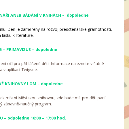
TENÁŘI ANEB BÁDÁNÍ V KNIHÁCH – dopoledne
nihu. Den je zaměřený na rozvoj předčtenářské gramotnosti,
a lásku k literatuře.
NG – PRIMAVIZUS – dopoledne
ní očí pro přihlášené děti. Informace naleznete v šatně
a v aplikaci Twigsee.
SKÉ KNIHOVNY LOM – dopoledne
ušek místní Městskou knihovnu, kde bude mít pro děti paní
ený zábavně-naučný program.
 – odpoledne 16:00 – 17:00 hod.