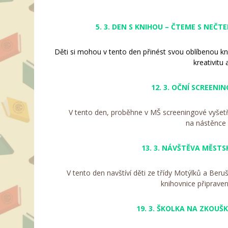
5. 3. DEN S KNIHOU – ČTEME S NEČ
Děti si mohou v tento den přinést svou oblíbenou k
kreativitu 
12. 3. OČNÍ SCREENI
V tento den, proběhne v MŠ screeningové vyšetře
na nástěnce 
13. 3. NÁVŠTĚVA MĚST
V tento den navštíví děti ze třídy Motýlků a Ber
knihovnice připrav
19. 3. ŠKOLKA NA ZKOUŠKU