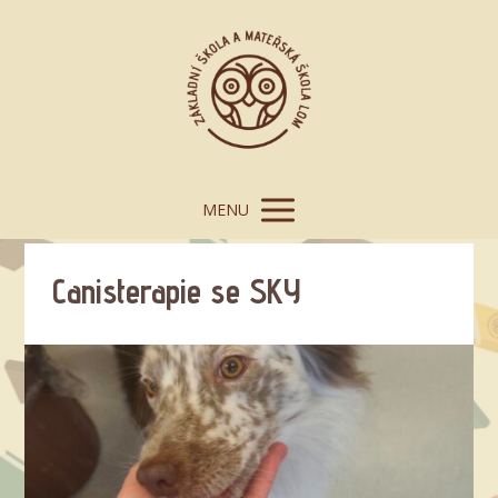
MENU
Canisterapie se SKY