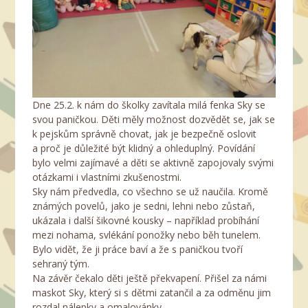
Dne 25.2. k nám do školky zavítala milá fenka Sky se
svou paničkou. Děti měly možnost dozvědět se, jak se
k pejskům správně chovat, jak je bezpečně oslovit
a proč je důležité být klidný a ohleduplný. Povídání
bylo velmi zajímavé a děti se aktivně zapojovaly svými
otázkami i vlastními zkušenostmi.
Sky nám předvedla, co všechno se už naučila. Kromě
známých povelů, jako je sedni, lehni nebo zůstaň,
ukázala i další šikovné kousky – například probíhání
mezi nohama, svlékání ponožky nebo běh tunelem.
Bylo vidět, že ji práce baví a že s paničkou tvoří
sehraný tým.
Na závěr čekalo děti ještě překvapení. Přišel za námi
maskot Sky, který si s dětmi zatančil a za odměnu jim
rozdal nálepky a omalovánky.