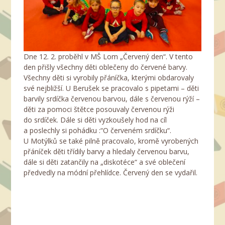
Dne 12. 2. proběhl v MŠ Lom „Červený den“. V tento
den přišly všechny děti oblečeny do červené barvy.
Všechny děti si vyrobily přáníčka, kterými obdarovaly
své nejbližší. U Berušek se pracovalo s pipetami – děti
barvily srdíčka červenou barvou, dále s červenou rýží –
děti za pomoci štětce posouvaly červenou rýži
do srdíček. Dále si děti vyzkoušely hod na cíl
a poslechly si pohádku :“O červeném srdíčku“.
U Motýlků se také pilně pracovalo, kromě vyrobených
přáníček děti třídily barvy a hledaly červenou barvu,
dále si děti zatančily na „diskotéce“ a své oblečení
předvedly na módní přehlídce. Červený den se vydařil.