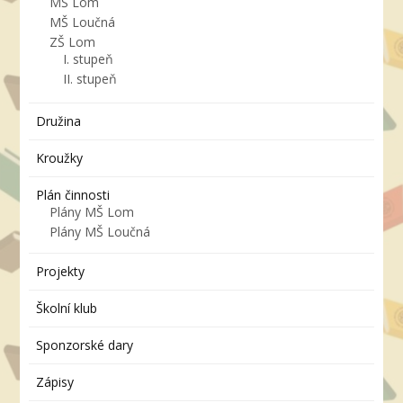
MŠ Lom
MŠ Loučná
ZŠ Lom
I. stupeň
II. stupeň
Družina
Kroužky
Plán činnosti
Plány MŠ Lom
Plány MŠ Loučná
Projekty
Školní klub
Sponzorské dary
Zápisy