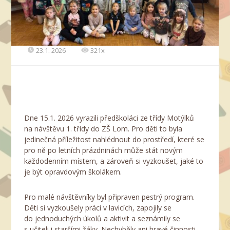
23.1. 2026
321x
Dne 15.1. 2026 vyrazili předškoláci ze třídy Motýlků
na návštěvu 1. třídy do ZŠ Lom. Pro děti to byla
jedinečná příležitost nahlédnout do prostředí, které se
pro ně po letních prázdninách může stát novým
každodenním místem, a zároveň si vyzkoušet, jaké to
je být opravdovým školákem.
Pro malé návštěvníky byl připraven pestrý program.
Děti si vyzkoušely práci v lavicích, zapojily se
do jednoduchých úkolů a aktivit a seznámily se
s učiteli i staršími žáky. Nechyběly ani hravé činnosti,