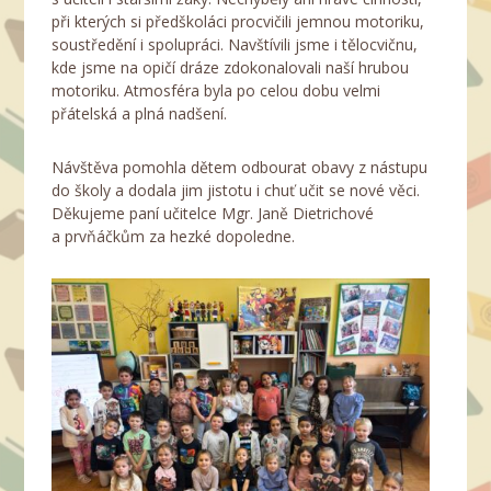
při kterých si předškoláci procvičili jemnou motoriku,
soustředění i spolupráci. Navštívili jsme i tělocvičnu,
kde jsme na opičí dráze zdokonalovali naší hrubou
motoriku. Atmosféra byla po celou dobu velmi
přátelská a plná nadšení.
Návštěva pomohla dětem odbourat obavy z nástupu
do školy a dodala jim jistotu i chuť učit se nové věci.
Děkujeme paní učitelce Mgr. Janě Dietrichové
a prvňáčkům za hezké dopoledne.