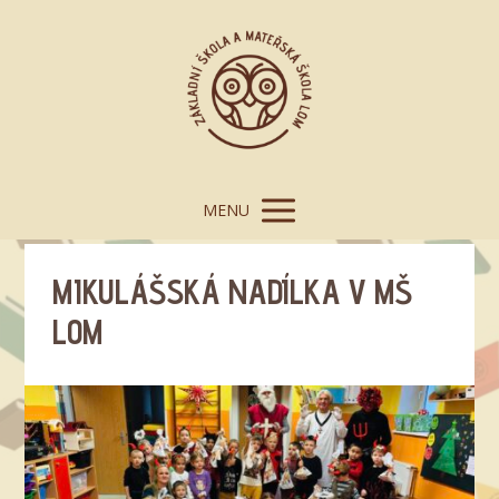
MENU
MIKULÁŠSKÁ NADÍLKA V MŠ
LOM