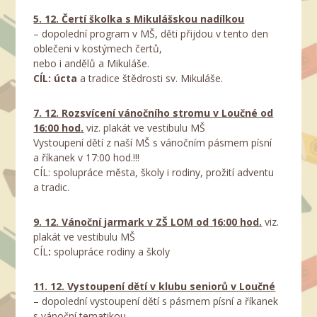
5. 12. Čertí školka s Mikulášskou nadílkou
– dopolední program v MŠ, děti přijdou v tento den
oblečeni v kostýmech čertů,
nebo i andělů a Mikuláše.
CÍL: úcta
a tradice štědrosti sv. Mikuláše.
7. 12. Rozsvícení vánočního stromu v Loučné od
16:00 hod
.
viz. plakát ve vestibulu MŠ
Vystoupení dětí z naší MŠ s vánočním pásmem písní
a říkanek v 17:00 hod.!!!
CÍL: spolupráce města, školy i rodiny, prožití adventu
a tradic.
9. 12. Vánoční jarmark v ZŠ LOM od 16:00 hod.
viz.
plakát ve vestibulu MŠ
CÍL
:
spolupráce rodiny a školy
11. 12. Vystoupení dětí v klubu seniorů v Loučné
– dopolední vystoupení dětí s pásmem písní a říkanek
s vánoční tematikou