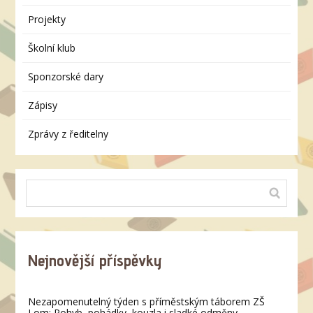
Projekty
Školní klub
Sponzorské dary
Zápisy
Zprávy z ředitelny
Nejnovější příspěvky
Nezapomenutelný týden s příměstským táborem ZŠ
Lom: Pohyb, pohádky, kouzla i sladké odměny