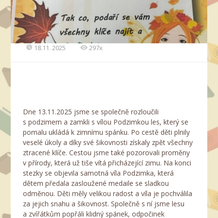
18.11. 2025
297x
Dne 13.11.2025 jsme se společně rozloučili
s podzimem a zamkli s vílou Podzimkou les, který se
pomalu ukládá k zimnímu spánku. Po cestě děti plnily
veselé úkoly a díky své šikovnosti získaly zpět všechny
ztracené klíče. Cestou jsme také pozorovali proměny
v přírody, která už tiše vítá přicházející zimu. Na konci
stezky se objevila samotná víla Podzimka, která
dětem předala zasloužené medaile se sladkou
odměnou. Děti měly velikou radost a víla je pochválila
za jejich snahu a šikovnost. Společně s ní jsme lesu
a zvířátkům popřáli klidný spánek, odpočinek