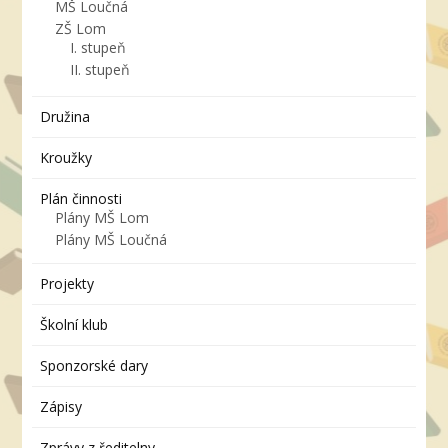
MŠ Loučná
ZŠ Lom
I. stupeň
II. stupeň
Družina
Kroužky
Plán činnosti
Plány MŠ Lom
Plány MŠ Loučná
Projekty
Školní klub
Sponzorské dary
Zápisy
Zprávy z ředitelny