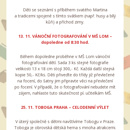
Děti se seznámí s příběhem svatého Martina
a tradicemi spojené s tímto svátkem (např. husy a bílý
kůň) a příchod zimy.
13. 11. VÁNOČNÍ FOTOGRAFOVÁNÍ V MŠ LOM –
dopoledne od 8:30 hod.
Během dopoledne proběhne v MŠ Lom vánoční
fotografování dětí. Sada 3 ks stejné fotografie
velikosti 13 x 18 cm stojí 300,- Kč. Každá další stejná
kopie 50,- Kč/ks. Děti přiveďte do třídy již převlečené
na focení, do šatny jim připravte věci na převlečení
po focení. V případě, že o fotografování nebudete mít
zájem, nahlaste tuto skutečnost pí. učitelkám MŠ.
25. 11. TOBOGA PRAHA – CELODENNÍ VÝLET
V úterý společně s dětmi navštívíme Tobogu v Praze.
Toboga je obrovská dětská herna s mnoha atrakcemi.