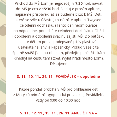
Příchod do MŠ Lom je nejpozději v
7:30
hod. návrat
do MŠ je cca v
15:30
hod. Sledujte prosím aplikaci,
napíšeme příspěvek, až se budeme blížit k MŠ. Děti,
které se výletu účastní, musí mít v aplikaci Twigsee
celodenní docházku. (Tento den neomlouváte
na odpoledne, ponecháte celodenní docházku). Oběd
i dopolední a odpolední svačinu zajistí MŠ. Do batůžku
dejte dětem pouze podepsané pití v plastové
uzavíratelné láhvi a kapesníčky. Pokud Vaše dítě
špatně snáší jízdu autobusem, předejte paní učitelkám
Kinedryl na cestu tam i zpět. (Výlet hradí město Lom).
Děkujeme
3. 11., 10. 11., 24. 11.
,
POVÍDÁLEK
– dopoledne
Každé pondělí probíhá v MŠ pro přihlášené děti
z Motýlků primární logopedická prevence ,,Povídálek”.
Vždy od 9:00 do 10:00 hod.
5. 11., 12. 11., 19. 11., 26. 11.
ANGLIČTINA
–